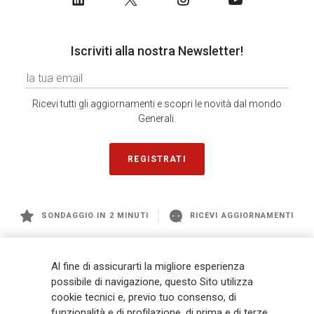
Iscriviti alla nostra Newsletter!
Ricevi tutti gli aggiornamenti e scopri le novità dal mondo
Generali.
REGISTRATI
SONDAGGIO IN 2 MINUTI
RICEVI AGGIORNAMENTI
Generali
è uno dei maggiori player integrati di assicurazione e asset
Al fine di assicurarti la migliore esperienza
management a livello globale, con premi complessivi pari a € 98,1
possibile di navigazione, questo Sito utilizza
miliardi e € 900 miliardi di AUM nel 2025. Fondato nel 1831, con oltre 88
cookie tecnici e, previo tuo consenso, di
mila dipendenti e 163 mila agenti che servono 75 milioni di clienti, il
funzionalità e di profilazione, di prima e di terze
Gruppo ha una posizione di leadership in Europa e una presenza