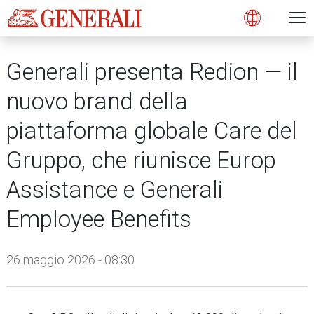
Open 
N
s
s
s
s
s
g
g
g
g
g
M
Open
Generali presenta Redion — il
nuovo brand della
piattaforma globale Care del
Gruppo, che riunisce Europ
Assistance e Generali
Employee Benefits
26 maggio 2026 - 08:30