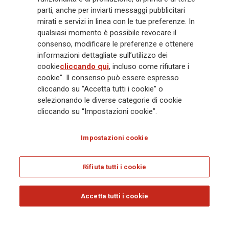
crescente in Asia e America. Al centro della strategia di Generali c'è il suo
parti, anche per inviarti messaggi pubblicitari
impegno Lifetime Partner verso i clienti, realizzato attraverso soluzioni
mirati e servizi in linea con le tue preferenze. In
innovative e personalizzate, un'esperienza cliente di prima classe e le sue
qualsiasi momento è possibile revocare il
capacità di distribuzione globale digitalizzata. Il Gruppo ha
consenso, modificare le preferenze e ottenere
completamente integrato la sostenibilità in tutte le scelte strategiche, con
informazioni dettagliate sull’utilizzo dei
l'obiettivo di creare valore per tutti gli stakeholder mentre costruisce una
cookie
cliccando qui
, incluso come rifiutare i
società più equa e resiliente.
cookie". Il consenso può essere espresso
cliccando su “Accetta tutti i cookie” o
selezionando le diverse categorie di cookie
Legal Info
Cookie Policy
Privacy & GDPR
FATCA
cliccando su “Impostazioni cookie”.
EMIR exemption
Olocausto
Accessibilità
Whistleblowing
Impostazioni cookie
Glossary
FAQ
Rifiuta tutti i cookie
© Assicurazioni Generali S.p.A. - C.F. 00079760328 E P. IVA DI GRUPPO
01333550323
Accetta tutti i cookie