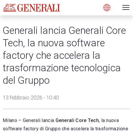
Open 
N
s
s
s
s
s
g
g
g
g
g
M
Open
Generali lancia Generali Core
Tech, la nuova software
factory che accelera la
trasformazione tecnologica
del Gruppo
13 febbraio 2026 - 10:40
Milano – Generali lancia
Generali Core Tech
, la nuova
software factory di Gruppo che accelera la trasformazione