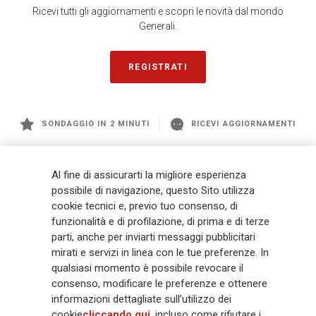
Ricevi tutti gli aggiornamenti e scopri le novità dal mondo
Generali.
REGISTRATI
SONDAGGIO IN 2 MINUTI
RICEVI AGGIORNAMENTI
Generali
è uno dei maggiori player integrati di assicurazione e asset
Al fine di assicurarti la migliore esperienza
management a livello globale, con premi complessivi pari a € 98,1
possibile di navigazione, questo Sito utilizza
miliardi e € 900 miliardi di AUM nel 2025. Fondato nel 1831, con oltre 88
cookie tecnici e, previo tuo consenso, di
mila dipendenti e 163 mila agenti che servono 75 milioni di clienti, il
funzionalità e di profilazione, di prima e di terze
Gruppo ha una posizione di leadership in Europa e una presenza
crescente in Asia e America. Al centro della strategia di Generali c'è il suo
parti, anche per inviarti messaggi pubblicitari
impegno Lifetime Partner verso i clienti, realizzato attraverso soluzioni
mirati e servizi in linea con le tue preferenze. In
innovative e personalizzate, un'esperienza cliente di prima classe e le sue
qualsiasi momento è possibile revocare il
capacità di distribuzione globale digitalizzata. Il Gruppo ha
consenso, modificare le preferenze e ottenere
completamente integrato la sostenibilità in tutte le scelte strategiche, con
informazioni dettagliate sull’utilizzo dei
l'obiettivo di creare valore per tutti gli stakeholder mentre costruisce una
cookie
cliccando qui
, incluso come rifiutare i