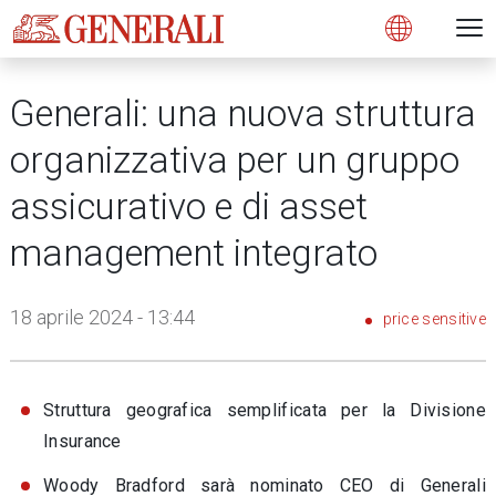
Open 
N
s
s
s
s
s
g
g
g
g
g
M
Open
Generali: una nuova struttura
organizzativa per un gruppo
assicurativo e di asset
management integrato
18 aprile 2024 - 13:44
price sensitive
Struttura geografica semplificata per la Divisione
Insurance
Woody Bradford sarà nominato CEO di Generali