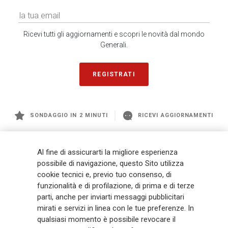
Ricevi tutti gli aggiornamenti e scopri le novità dal mondo
Generali.
REGISTRATI
SONDAGGIO IN 2 MINUTI
RICEVI AGGIORNAMENTI
Generali
è uno dei maggiori player integrati di assicurazione e asset
Al fine di assicurarti la migliore esperienza
management a livello globale, con premi complessivi pari a € 98,1
possibile di navigazione, questo Sito utilizza
miliardi e € 900 miliardi di AUM nel 2025. Fondato nel 1831, con oltre 88
cookie tecnici e, previo tuo consenso, di
mila dipendenti e 163 mila agenti che servono 75 milioni di clienti, il
funzionalità e di profilazione, di prima e di terze
Gruppo ha una posizione di leadership in Europa e una presenza
crescente in Asia e America. Al centro della strategia di Generali c'è il suo
parti, anche per inviarti messaggi pubblicitari
impegno Lifetime Partner verso i clienti, realizzato attraverso soluzioni
mirati e servizi in linea con le tue preferenze. In
innovative e personalizzate, un'esperienza cliente di prima classe e le sue
qualsiasi momento è possibile revocare il
capacità di distribuzione globale digitalizzata. Il Gruppo ha