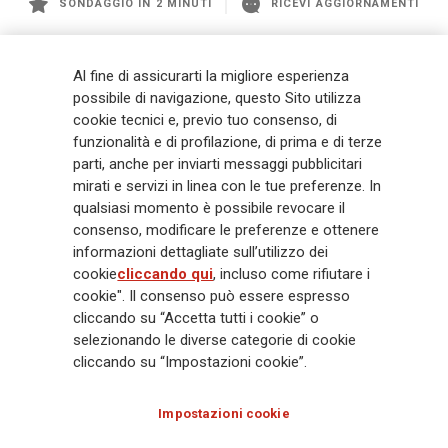
SONDAGGIO IN 2 MINUTI
RICEVI AGGIORNAMENTI
Generali
è uno dei maggiori player integrati di assicurazione e asset
Al fine di assicurarti la migliore esperienza
management a livello globale, con premi complessivi pari a € 98,1
possibile di navigazione, questo Sito utilizza
miliardi e € 900 miliardi di AUM nel 2025. Fondato nel 1831, con oltre 88
cookie tecnici e, previo tuo consenso, di
mila dipendenti e 163 mila agenti che servono 75 milioni di clienti, il
funzionalità e di profilazione, di prima e di terze
Gruppo ha una posizione di leadership in Europa e una presenza
crescente in Asia e America. Al centro della strategia di Generali c'è il suo
parti, anche per inviarti messaggi pubblicitari
impegno Lifetime Partner verso i clienti, realizzato attraverso soluzioni
mirati e servizi in linea con le tue preferenze. In
innovative e personalizzate, un'esperienza cliente di prima classe e le sue
qualsiasi momento è possibile revocare il
capacità di distribuzione globale digitalizzata. Il Gruppo ha
consenso, modificare le preferenze e ottenere
completamente integrato la sostenibilità in tutte le scelte strategiche, con
informazioni dettagliate sull’utilizzo dei
l'obiettivo di creare valore per tutti gli stakeholder mentre costruisce una
cookie
cliccando qui
, incluso come rifiutare i
società più equa e resiliente.
cookie". Il consenso può essere espresso
cliccando su “Accetta tutti i cookie” o
selezionando le diverse categorie di cookie
Legal Info
Cookie Policy
Privacy & GDPR
FATCA
cliccando su “Impostazioni cookie”.
EMIR exemption
Olocausto
Accessibilità
Whistleblowing
Impostazioni cookie
Glossary
FAQ