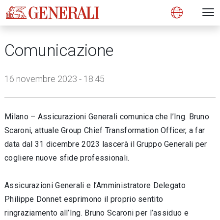
Open 
N
s
s
s
s
s
g
g
g
g
g
M
Open
Comunicazione
16 novembre 2023 - 18:45
Milano – Assicurazioni Generali comunica che l’Ing. Bruno
Scaroni, attuale Group Chief Transformation Officer, a far
data dal 31 dicembre 2023 lascerà il Gruppo Generali per
cogliere nuove sfide professionali.
Assicurazioni Generali e l’Amministratore Delegato
Philippe Donnet esprimono il proprio sentito
ringraziamento all’Ing. Bruno Scaroni per l’assiduo e