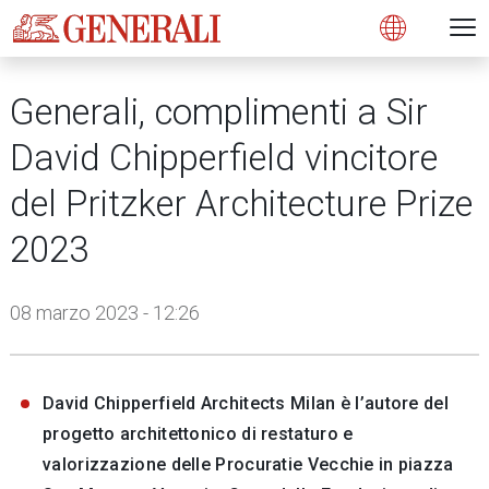
Open 
N
s
s
s
s
s
g
g
g
g
g
M
Open
Generali, complimenti a Sir
David Chipperfield vincitore
del Pritzker Architecture Prize
2023
08 marzo 2023 - 12:26
David Chipperfield Architects Milan è l’autore del
progetto architettonico di restaturo e
valorizzazione delle Procuratie Vecchie in piazza