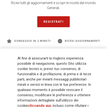
Ricevi tutti gli aggiornamenti e scopri le novità dal mondo
Generali.
REGISTRATI
SONDAGGIO IN 2 MINUTI
RICEVI AGGIORNAMENTI
Generali
è uno dei maggiori player integrati di assicurazione e asset
Al fine di assicurarti la migliore esperienza
management a livello globale, con premi complessivi pari a € 98,1
possibile di navigazione, questo Sito utilizza
miliardi e € 900 miliardi di AUM nel 2025. Fondato nel 1831, con oltre 88
cookie tecnici e, previo tuo consenso, di
mila dipendenti e 163 mila agenti che servono 75 milioni di clienti, il
funzionalità e di profilazione, di prima e di terze
Gruppo ha una posizione di leadership in Europa e una presenza
crescente in Asia e America. Al centro della strategia di Generali c'è il suo
parti, anche per inviarti messaggi pubblicitari
impegno Lifetime Partner verso i clienti, realizzato attraverso soluzioni
mirati e servizi in linea con le tue preferenze. In
innovative e personalizzate, un'esperienza cliente di prima classe e le sue
qualsiasi momento è possibile revocare il
capacità di distribuzione globale digitalizzata. Il Gruppo ha
consenso, modificare le preferenze e ottenere
completamente integrato la sostenibilità in tutte le scelte strategiche, con
informazioni dettagliate sull’utilizzo dei
l'obiettivo di creare valore per tutti gli stakeholder mentre costruisce una
cookie
cliccando qui
, incluso come rifiutare i