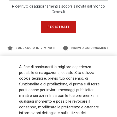
Ricevi tutti gli aggiornamenti e scopri le novità dal mondo
Generali.
REGISTRATI
SONDAGGIO IN 2 MINUTI
RICEVI AGGIORNAMENTI
Generali
è uno dei maggiori player integrati di assicurazione e asset
Al fine di assicurarti la migliore esperienza
management a livello globale, con premi complessivi pari a € 98,1
possibile di navigazione, questo Sito utilizza
miliardi e € 900 miliardi di AUM nel 2025. Fondato nel 1831, con oltre 88
cookie tecnici e, previo tuo consenso, di
mila dipendenti e 163 mila agenti che servono 75 milioni di clienti, il
funzionalità e di profilazione, di prima e di terze
Gruppo ha una posizione di leadership in Europa e una presenza
crescente in Asia e America. Al centro della strategia di Generali c'è il suo
parti, anche per inviarti messaggi pubblicitari
impegno Lifetime Partner verso i clienti, realizzato attraverso soluzioni
mirati e servizi in linea con le tue preferenze. In
innovative e personalizzate, un'esperienza cliente di prima classe e le sue
qualsiasi momento è possibile revocare il
capacità di distribuzione globale digitalizzata. Il Gruppo ha
consenso, modificare le preferenze e ottenere
completamente integrato la sostenibilità in tutte le scelte strategiche, con
informazioni dettagliate sull’utilizzo dei
l'obiettivo di creare valore per tutti gli stakeholder mentre costruisce una