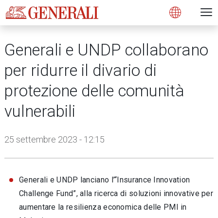
Open 
N
s
s
s
s
s
g
g
g
g
g
M
Open
Generali e UNDP collaborano
per ridurre il divario di
protezione delle comunità
vulnerabili
25 settembre 2023 - 12:15
Generali e UNDP lanciano l’“Insurance Innovation
Challenge Fund”, alla ricerca di soluzioni innovative per
aumentare la resilienza economica delle PMI in