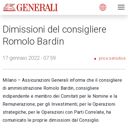
Open 
N
s
s
s
s
s
g
g
g
g
g
M
Open
Dimissioni del consigliere
Romolo Bardin
17 gennaio 2022 - 07:59
price sensitive
Milano – Assicurazioni Generali informa che il consigliere
di amministrazione Romolo Bardin, consigliere
indipendente e membro dei Comitati per le Nomine e la
Remunerazione; per gli Investimenti; per le Operazioni
strategiche; per le Operazioni con Parti Correlate, ha
comunicato le proprie dimissioni dal Consiglio.