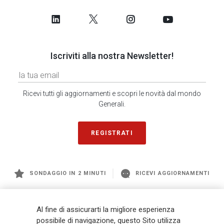
Iscriviti alla nostra Newsletter!
Ricevi tutti gli aggiornamenti e scopri le novità dal mondo
Generali.
REGISTRATI
SONDAGGIO IN 2 MINUTI
RICEVI AGGIORNAMENTI
Generali
è uno dei maggiori player integrati di assicurazione e asset
Al fine di assicurarti la migliore esperienza
management a livello globale, con premi complessivi pari a € 98,1
possibile di navigazione, questo Sito utilizza
miliardi e € 900 miliardi di AUM nel 2025. Fondato nel 1831, con oltre 88