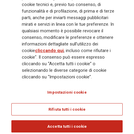
cookie tecnici e, previo tuo consenso, di
mila dipendenti e 163 mila agenti che servono 75 milioni di clienti, il
funzionalità e di profilazione, di prima e di terze
Gruppo ha una posizione di leadership in Europa e una presenza
crescente in Asia e America. Al centro della strategia di Generali c'è il suo
parti, anche per inviarti messaggi pubblicitari
impegno Lifetime Partner verso i clienti, realizzato attraverso soluzioni
mirati e servizi in linea con le tue preferenze. In
innovative e personalizzate, un'esperienza cliente di prima classe e le sue
qualsiasi momento è possibile revocare il
capacità di distribuzione globale digitalizzata. Il Gruppo ha
consenso, modificare le preferenze e ottenere
completamente integrato la sostenibilità in tutte le scelte strategiche, con
informazioni dettagliate sull’utilizzo dei
l'obiettivo di creare valore per tutti gli stakeholder mentre costruisce una
cookie
cliccando qui
, incluso come rifiutare i
società più equa e resiliente.
cookie". Il consenso può essere espresso
cliccando su “Accetta tutti i cookie” o
selezionando le diverse categorie di cookie
Legal Info
Cookie Policy
Privacy & GDPR
FATCA
cliccando su “Impostazioni cookie”.
EMIR exemption
Olocausto
Accessibilità
Whistleblowing
Impostazioni cookie
Glossary
FAQ
Rifiuta tutti i cookie
© Assicurazioni Generali S.p.A. - C.F. 00079760328 E P. IVA DI GRUPPO
01333550323
Accetta tutti i cookie