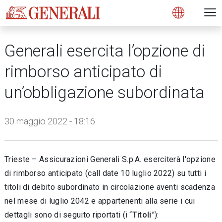
Open 
N
s
s
s
s
s
g
g
g
g
g
M
Open
Generali esercita l’opzione di
rimborso anticipato di
un’obbligazione subordinata
30 maggio 2022 - 18:16
Trieste – Assicurazioni Generali S.p.A. eserciterà l'opzione
di rimborso anticipato (call date 10 luglio 2022) su tutti i
titoli di debito subordinato in circolazione aventi scadenza
nel mese di luglio 2042 e appartenenti alla serie i cui
dettagli sono di seguito riportati (i “
Titoli
”):