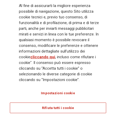
Generali
è uno dei maggiori player integrati di assicurazione e asset
Al fine di assicurarti la migliore esperienza
management a livello globale, con premi complessivi pari a € 98,1
possibile di navigazione, questo Sito utilizza
miliardi e € 900 miliardi di AUM nel 2025. Fondato nel 1831, con oltre 88
cookie tecnici e, previo tuo consenso, di
mila dipendenti e 163 mila agenti che servono 75 milioni di clienti, il
funzionalità e di profilazione, di prima e di terze
Gruppo ha una posizione di leadership in Europa e una presenza
crescente in Asia e America. Al centro della strategia di Generali c'è il suo
parti, anche per inviarti messaggi pubblicitari
impegno Lifetime Partner verso i clienti, realizzato attraverso soluzioni
mirati e servizi in linea con le tue preferenze. In
innovative e personalizzate, un'esperienza cliente di prima classe e le sue
qualsiasi momento è possibile revocare il
capacità di distribuzione globale digitalizzata. Il Gruppo ha
consenso, modificare le preferenze e ottenere
completamente integrato la sostenibilità in tutte le scelte strategiche, con
informazioni dettagliate sull’utilizzo dei
l'obiettivo di creare valore per tutti gli stakeholder mentre costruisce una
cookie
cliccando qui
, incluso come rifiutare i
società più equa e resiliente.
cookie". Il consenso può essere espresso
cliccando su “Accetta tutti i cookie” o
selezionando le diverse categorie di cookie
Legal Info
Cookie Policy
Privacy & GDPR
FATCA
cliccando su “Impostazioni cookie”.
EMIR exemption
Olocausto
Accessibilità
Whistleblowing
Impostazioni cookie
Glossary
FAQ
Rifiuta tutti i cookie
© Assicurazioni Generali S.p.A. - C.F. 00079760328 E P. IVA DI GRUPPO