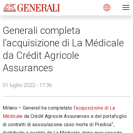
Open 
N
s
s
s
s
s
g
g
g
g
g
M
Open
Generali completa
l’acquisizione di La Médicale
da Crédit Agricole
Assurances
01 luglio 2022 - 17:36
Milano – Generali ha completato l
’acquisizione di La
Médicale
da Crédit Agricole Assurances e del portafoglio
1
di contratti di assicurazione caso morte di Predica
,
distribuito e gestito da La Médicale, dopo aver ricevuto