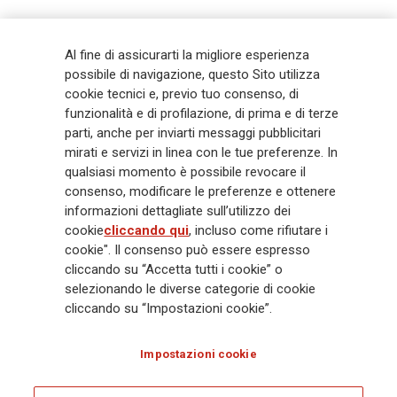
Generali
è uno dei maggiori player integrati di assicurazione e asset
Al fine di assicurarti la migliore esperienza
management a livello globale, con premi complessivi pari a € 98,1
possibile di navigazione, questo Sito utilizza
miliardi e € 900 miliardi di AUM nel 2025. Fondato nel 1831, con oltre 88
cookie tecnici e, previo tuo consenso, di
mila dipendenti e 163 mila agenti che servono 75 milioni di clienti, il
funzionalità e di profilazione, di prima e di terze
Gruppo ha una posizione di leadership in Europa e una presenza
crescente in Asia e America. Al centro della strategia di Generali c'è il suo
parti, anche per inviarti messaggi pubblicitari
impegno Lifetime Partner verso i clienti, realizzato attraverso soluzioni
mirati e servizi in linea con le tue preferenze. In
innovative e personalizzate, un'esperienza cliente di prima classe e le sue
qualsiasi momento è possibile revocare il
capacità di distribuzione globale digitalizzata. Il Gruppo ha
consenso, modificare le preferenze e ottenere
completamente integrato la sostenibilità in tutte le scelte strategiche, con
informazioni dettagliate sull’utilizzo dei
l'obiettivo di creare valore per tutti gli stakeholder mentre costruisce una
cookie
cliccando qui
, incluso come rifiutare i
società più equa e resiliente.
cookie". Il consenso può essere espresso
cliccando su “Accetta tutti i cookie” o
selezionando le diverse categorie di cookie
Legal Info
Cookie Policy
Privacy & GDPR
FATCA
cliccando su “Impostazioni cookie”.
EMIR exemption
Olocausto
Accessibilità
Whistleblowing
Impostazioni cookie
Glossary
FAQ