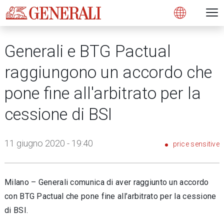
Open 
N
s
s
s
s
s
g
g
g
g
g
M
Open
Generali e BTG Pactual
raggiungono un accordo che
pone fine all'arbitrato per la
cessione di BSI
11 giugno 2020 - 19:40
price sensitive
Milano – Generali comunica di aver raggiunto un accordo
con BTG Pactual che pone fine all’arbitrato per la cessione
di BSI.