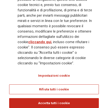
cookie tecnici e, previo tuo consenso, di
mila dipendenti e 163 mila agenti che servono 75 milioni di clienti, il
funzionalità e di profilazione, di prima e di terze
Gruppo ha una posizione di leadership in Europa e una presenza
crescente in Asia e America. Al centro della strategia di Generali c'è il suo
parti, anche per inviarti messaggi pubblicitari
impegno Lifetime Partner verso i clienti, realizzato attraverso soluzioni
mirati e servizi in linea con le tue preferenze. In
innovative e personalizzate, un'esperienza cliente di prima classe e le sue
qualsiasi momento è possibile revocare il
capacità di distribuzione globale digitalizzata. Il Gruppo ha
consenso, modificare le preferenze e ottenere
completamente integrato la sostenibilità in tutte le scelte strategiche, con
informazioni dettagliate sull’utilizzo dei
l'obiettivo di creare valore per tutti gli stakeholder mentre costruisce una
cookie
cliccando qui
, incluso come rifiutare i
società più equa e resiliente.
cookie". Il consenso può essere espresso
cliccando su “Accetta tutti i cookie” o
selezionando le diverse categorie di cookie
Legal Info
Cookie Policy
Privacy & GDPR
FATCA
cliccando su “Impostazioni cookie”.
EMIR exemption
Olocausto
Accessibilità
Whistleblowing
Impostazioni cookie
Glossary
FAQ
Rifiuta tutti i cookie
© Assicurazioni Generali S.p.A. - C.F. 00079760328 E P. IVA DI GRUPPO
01333550323
Accetta tutti i cookie