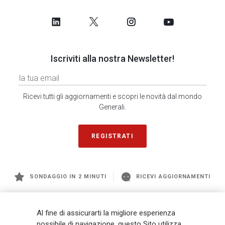
Iscriviti alla nostra Newsletter!
Ricevi tutti gli aggiornamenti e scopri le novità dal mondo
Generali.
REGISTRATI
SONDAGGIO IN 2 MINUTI
RICEVI AGGIORNAMENTI
Generali
è uno dei maggiori player integrati di assicurazione e asset
Al fine di assicurarti la migliore esperienza
management a livello globale, con premi complessivi pari a € 98,1
possibile di navigazione, questo Sito utilizza
miliardi e € 900 miliardi di AUM nel 2025. Fondato nel 1831, con oltre 88