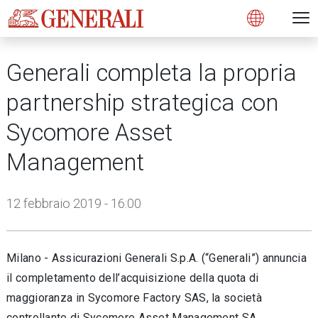
Open 
N
s
s
s
s
s
g
g
g
g
g
M
Open
Generali completa la propria
partnership strategica con
Sycomore Asset
Management
12 febbraio 2019 - 16:00
Milano - Assicurazioni Generali S.p.A. (“Generali”) annuncia
il completamento dell’acquisizione della quota di
maggioranza in Sycomore Factory SAS, la società
controllante di Sycomore Asset Management SA