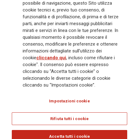
possibile di navigazione, questo Sito utilizza
miliardi e € 900 miliardi di AUM nel 2025. Fondato nel 1831, con oltre 88
cookie tecnici e, previo tuo consenso, di
mila dipendenti e 163 mila agenti che servono 75 milioni di clienti, il
funzionalità e di profilazione, di prima e di terze
Gruppo ha una posizione di leadership in Europa e una presenza
crescente in Asia e America. Al centro della strategia di Generali c'è il suo
parti, anche per inviarti messaggi pubblicitari
impegno Lifetime Partner verso i clienti, realizzato attraverso soluzioni
mirati e servizi in linea con le tue preferenze. In
innovative e personalizzate, un'esperienza cliente di prima classe e le sue
qualsiasi momento è possibile revocare il
capacità di distribuzione globale digitalizzata. Il Gruppo ha
consenso, modificare le preferenze e ottenere
completamente integrato la sostenibilità in tutte le scelte strategiche, con
informazioni dettagliate sull’utilizzo dei
l'obiettivo di creare valore per tutti gli stakeholder mentre costruisce una
cookie
cliccando qui
, incluso come rifiutare i
società più equa e resiliente.
cookie". Il consenso può essere espresso
cliccando su “Accetta tutti i cookie” o
selezionando le diverse categorie di cookie
Legal Info
Cookie Policy
Privacy & GDPR
FATCA
cliccando su “Impostazioni cookie”.
EMIR exemption
Olocausto
Accessibilità
Whistleblowing
Impostazioni cookie
Glossary
FAQ
Rifiuta tutti i cookie
© Assicurazioni Generali S.p.A. - C.F. 00079760328 E P. IVA DI GRUPPO
01333550323
Accetta tutti i cookie