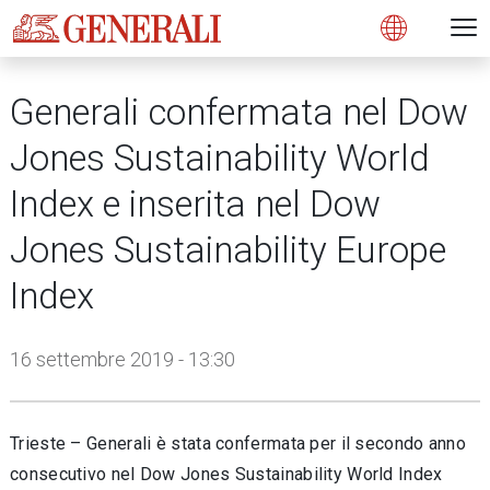
Open 
N
s
s
s
s
s
g
g
g
g
g
M
Open
Generali confermata nel Dow
Jones Sustainability World
Index e inserita nel Dow
Jones Sustainability Europe
Index
16 settembre 2019 - 13:30
Trieste – Generali è stata confermata per il secondo anno
consecutivo nel Dow Jones Sustainability World Index