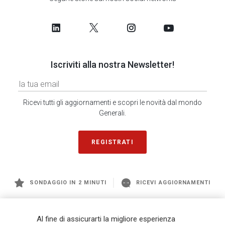
Iscriviti alla nostra Newsletter!
Ricevi tutti gli aggiornamenti e scopri le novità dal mondo
Generali.
REGISTRATI
SONDAGGIO IN 2 MINUTI
RICEVI AGGIORNAMENTI
Generali
è uno dei maggiori player integrati di assicurazione e asset
Al fine di assicurarti la migliore esperienza
management a livello globale, con premi complessivi pari a € 98,1