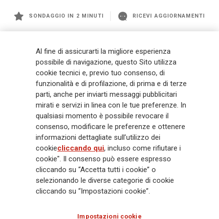
SONDAGGIO IN 2 MINUTI
RICEVI AGGIORNAMENTI
Generali
è uno dei maggiori player integrati di assicurazione e asset
Al fine di assicurarti la migliore esperienza
management a livello globale, con premi complessivi pari a € 98,1
possibile di navigazione, questo Sito utilizza
miliardi e € 900 miliardi di AUM nel 2025. Fondato nel 1831, con oltre 88
cookie tecnici e, previo tuo consenso, di
mila dipendenti e 163 mila agenti che servono 75 milioni di clienti, il
funzionalità e di profilazione, di prima e di terze
Gruppo ha una posizione di leadership in Europa e una presenza
crescente in Asia e America. Al centro della strategia di Generali c'è il suo
parti, anche per inviarti messaggi pubblicitari
impegno Lifetime Partner verso i clienti, realizzato attraverso soluzioni
mirati e servizi in linea con le tue preferenze. In
innovative e personalizzate, un'esperienza cliente di prima classe e le sue
qualsiasi momento è possibile revocare il
capacità di distribuzione globale digitalizzata. Il Gruppo ha
consenso, modificare le preferenze e ottenere
completamente integrato la sostenibilità in tutte le scelte strategiche, con
informazioni dettagliate sull’utilizzo dei
l'obiettivo di creare valore per tutti gli stakeholder mentre costruisce una
cookie
cliccando qui
, incluso come rifiutare i
società più equa e resiliente.
cookie". Il consenso può essere espresso
cliccando su “Accetta tutti i cookie” o
selezionando le diverse categorie di cookie
Legal Info
Cookie Policy
Privacy & GDPR
FATCA
cliccando su “Impostazioni cookie”.
EMIR exemption
Olocausto
Accessibilità
Whistleblowing
Impostazioni cookie