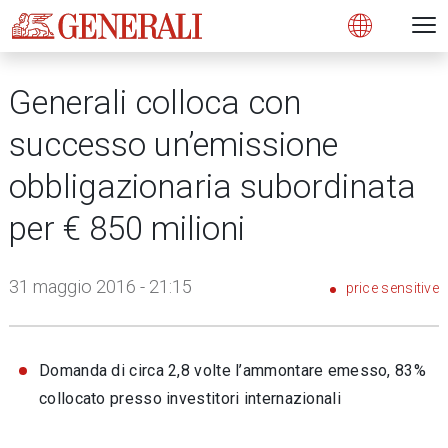
Open 
N
s
s
s
s
s
g
g
g
g
g
M
Open
Generali colloca con
successo un’emissione
obbligazionaria subordinata
per € 850 milioni
31 maggio 2016 - 21:15
price sensitive
Domanda di circa 2,8 volte l’ammontare emesso, 83%
collocato presso investitori internazionali