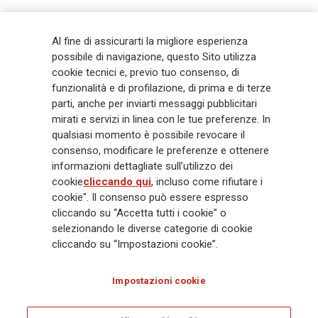
Generali
è uno dei maggiori player integrati di assicurazione e asset
Al fine di assicurarti la migliore esperienza
management a livello globale, con premi complessivi pari a € 98,1
possibile di navigazione, questo Sito utilizza
miliardi e € 900 miliardi di AUM nel 2025. Fondato nel 1831, con oltre 88
cookie tecnici e, previo tuo consenso, di
mila dipendenti e 163 mila agenti che servono 75 milioni di clienti, il
funzionalità e di profilazione, di prima e di terze
Gruppo ha una posizione di leadership in Europa e una presenza
crescente in Asia e America. Al centro della strategia di Generali c'è il suo
parti, anche per inviarti messaggi pubblicitari
impegno Lifetime Partner verso i clienti, realizzato attraverso soluzioni
mirati e servizi in linea con le tue preferenze. In
innovative e personalizzate, un'esperienza cliente di prima classe e le sue
qualsiasi momento è possibile revocare il
capacità di distribuzione globale digitalizzata. Il Gruppo ha
consenso, modificare le preferenze e ottenere
completamente integrato la sostenibilità in tutte le scelte strategiche, con
informazioni dettagliate sull’utilizzo dei
l'obiettivo di creare valore per tutti gli stakeholder mentre costruisce una
cookie
cliccando qui
, incluso come rifiutare i
società più equa e resiliente.
cookie". Il consenso può essere espresso
cliccando su “Accetta tutti i cookie” o
selezionando le diverse categorie di cookie
Legal Info
Cookie Policy
Privacy & GDPR
FATCA
cliccando su “Impostazioni cookie”.
EMIR exemption
Olocausto
Accessibilità
Whistleblowing
Impostazioni cookie
Glossary
FAQ