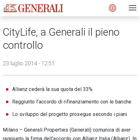
Open 
N
s
s
s
s
s
g
g
g
g
g
M
Open
CityLife, a Generali il pieno
controllo
23 luglio 2014 - 12:51
Allianz cederà la sua quota del 33%
Raggiunto l’accordo di rifinanziamento con le banche
Lo sviluppo del progetto prosegue secondo i piani
Milano – Generali Properties (Generali) comunica di aver
raggiunto la firma dell’accordo con Allianz Italia (Allianz). In