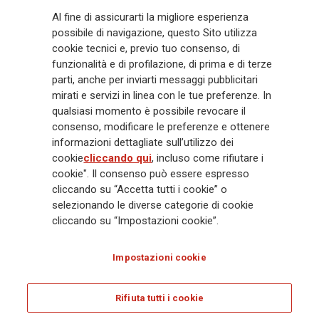
Generali
è uno dei maggiori player integrati di assicurazione e asset
Al fine di assicurarti la migliore esperienza
management a livello globale, con premi complessivi pari a € 98,1
possibile di navigazione, questo Sito utilizza
miliardi e € 900 miliardi di AUM nel 2025. Fondato nel 1831, con oltre 88
cookie tecnici e, previo tuo consenso, di
mila dipendenti e 163 mila agenti che servono 75 milioni di clienti, il
funzionalità e di profilazione, di prima e di terze
Gruppo ha una posizione di leadership in Europa e una presenza
crescente in Asia e America. Al centro della strategia di Generali c'è il suo
parti, anche per inviarti messaggi pubblicitari
impegno Lifetime Partner verso i clienti, realizzato attraverso soluzioni
mirati e servizi in linea con le tue preferenze. In
innovative e personalizzate, un'esperienza cliente di prima classe e le sue
qualsiasi momento è possibile revocare il
capacità di distribuzione globale digitalizzata. Il Gruppo ha
consenso, modificare le preferenze e ottenere
completamente integrato la sostenibilità in tutte le scelte strategiche, con
informazioni dettagliate sull’utilizzo dei
l'obiettivo di creare valore per tutti gli stakeholder mentre costruisce una
cookie
cliccando qui
, incluso come rifiutare i
società più equa e resiliente.
cookie". Il consenso può essere espresso
cliccando su “Accetta tutti i cookie” o
selezionando le diverse categorie di cookie
Legal Info
Cookie Policy
Privacy & GDPR
FATCA
cliccando su “Impostazioni cookie”.
EMIR exemption
Olocausto
Accessibilità
Whistleblowing
Impostazioni cookie
Glossary
FAQ
Rifiuta tutti i cookie
© Assicurazioni Generali S.p.A. - C.F. 00079760328 E P. IVA DI GRUPPO