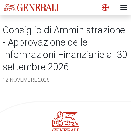
Open 
N
s
s
s
s
s
g
g
g
g
g
M
Open
Consiglio di Amministrazione
- Approvazione delle
Informazioni Finanziarie al 30
settembre 2026
12 NOVEMBRE 2026