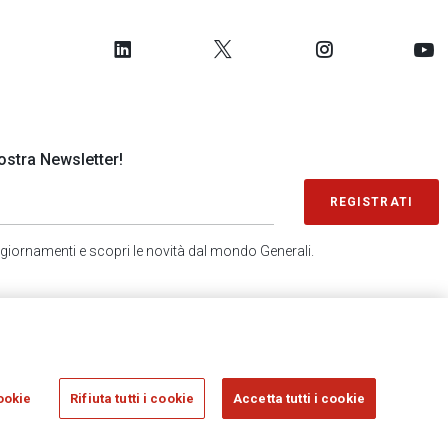
 nostra Newsletter!
REGISTRATI
 aggiornamenti e scopri le novità dal mondo Generali.
SONDAGGIO IN 2 MINUTI
RICEVI AGGIORNAMENTI
ookie
Rifiuta tutti i cookie
Accetta tutti i cookie
sicurazioni Generali S.p.A. - C.F. 00079760328 E P. IVA DI GRUPPO 01333550323