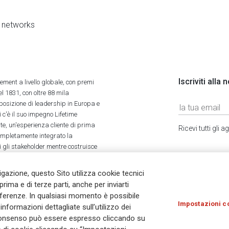
al networks
Iscriviti alla
ment a livello globale, con premi
l 1831, con oltre 88 mila
 posizione di leadership in Europa e
 c'è il suo impegno Lifetime
ate, un'esperienza cliente di prima
Ricevi tutti gli
completamente integrato la
tti gli stakeholder mentre costruisce
vigazione, questo Sito utilizza cookie tecnici
prima e di terze parti, anche per inviarti
referenze. In qualsiasi momento è possibile
Impostazioni c
nformazioni dettagliate sull’utilizzo dei
Olocausto
Accessibilità
Whistleblowing
© As
Il consenso può essere espresso cliccando su