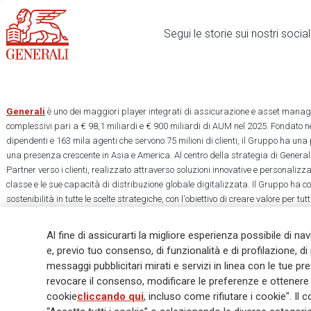
Segui le storie sui nostri soci
Generali
è uno dei maggiori player integrati di assicurazione e asset manage
complessivi pari a € 98,1 miliardi e € 900 miliardi di AUM nel 2025. Fondato ne
dipendenti e 163 mila agenti che servono 75 milioni di clienti, il Gruppo ha una
una presenza crescente in Asia e America. Al centro della strategia di Generali
Partner verso i clienti, realizzato attraverso soluzioni innovative e personalizz
classe e le sue capacità di distribuzione globale digitalizzata. Il Gruppo ha 
sostenibilità in tutte le scelte strategiche, con l'obiettivo di creare valore per tu
una società più equa e resiliente.
Al fine di assicurarti la migliore esperienza possibile di na
e, previo tuo consenso, di funzionalità e di profilazione, di 
messaggi pubblicitari mirati e servizi in linea con le tue p
revocare il consenso, modificare le preferenze e ottenere i
Legal Info
Cookie Policy
Privacy & GDPR
FATCA
EMIR exemption
cookie
cliccando qui
, incluso come rifiutare i cookie". 
Glossary
FAQ