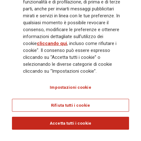
funzionalità e di profilazione, di prima e di terze
Gruppo ha una posizione di leadership in Europa e una presenza
crescente in Asia e America. Al centro della strategia di Generali c'è il suo
parti, anche per inviarti messaggi pubblicitari
impegno Lifetime Partner verso i clienti, realizzato attraverso soluzioni
mirati e servizi in linea con le tue preferenze. In
innovative e personalizzate, un'esperienza cliente di prima classe e le sue
qualsiasi momento è possibile revocare il
capacità di distribuzione globale digitalizzata. Il Gruppo ha
consenso, modificare le preferenze e ottenere
completamente integrato la sostenibilità in tutte le scelte strategiche, con
informazioni dettagliate sull’utilizzo dei
l'obiettivo di creare valore per tutti gli stakeholder mentre costruisce una
cookie
cliccando qui
, incluso come rifiutare i
società più equa e resiliente.
cookie". Il consenso può essere espresso
cliccando su “Accetta tutti i cookie” o
selezionando le diverse categorie di cookie
Legal Info
Cookie Policy
Privacy & GDPR
FATCA
cliccando su “Impostazioni cookie”.
EMIR exemption
Olocausto
Accessibilità
Whistleblowing
Impostazioni cookie
Glossary
FAQ
Rifiuta tutti i cookie
© Assicurazioni Generali S.p.A. - C.F. 00079760328 E P. IVA DI GRUPPO
01333550323
Accetta tutti i cookie