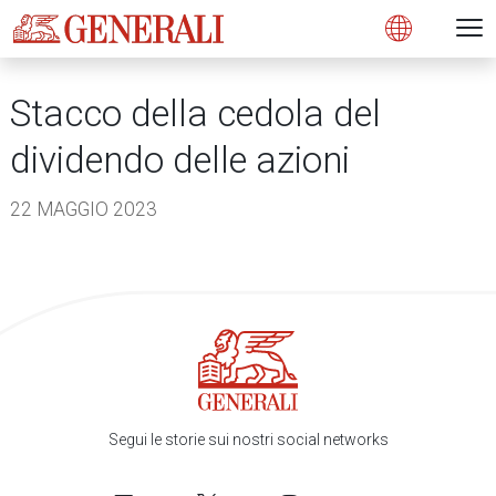
Open 
N
s
s
s
s
s
g
g
g
g
g
M
Open
Stacco della cedola del
dividendo delle azioni
22 MAGGIO 2023
Segui le storie sui nostri social networks