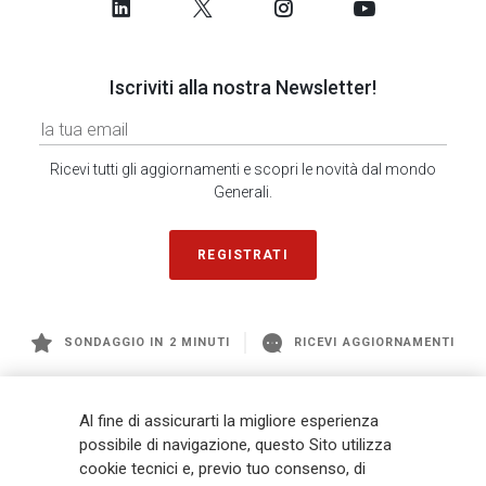
Iscriviti alla nostra Newsletter!
Ricevi tutti gli aggiornamenti e scopri le novità dal mondo
Generali.
REGISTRATI
SONDAGGIO IN 2 MINUTI
RICEVI AGGIORNAMENTI
Generali
è uno dei maggiori player integrati di assicurazione e asset
Al fine di assicurarti la migliore esperienza
management a livello globale, con premi complessivi pari a € 98,1
possibile di navigazione, questo Sito utilizza
miliardi e € 900 miliardi di AUM nel 2025. Fondato nel 1831, con oltre 88
cookie tecnici e, previo tuo consenso, di
mila dipendenti e 163 mila agenti che servono 75 milioni di clienti, il