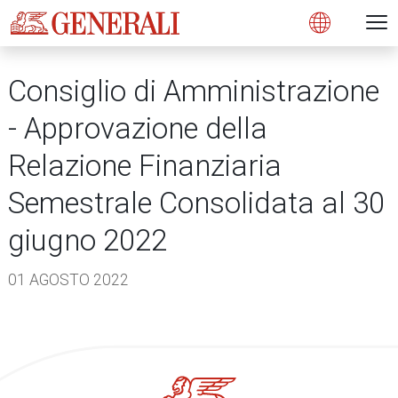
Open 
N
s
s
s
s
s
g
g
g
g
g
M
Open
Consiglio di Amministrazione
- Approvazione della
Relazione Finanziaria
Semestrale Consolidata al 30
giugno 2022
01 AGOSTO 2022