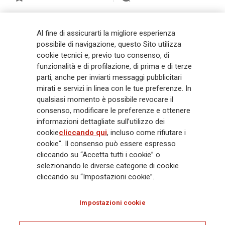
Generali
è uno dei maggiori player integrati di assicurazione e asset
Al fine di assicurarti la migliore esperienza
management a livello globale, con premi complessivi pari a € 98,1
possibile di navigazione, questo Sito utilizza
miliardi e € 900 miliardi di AUM nel 2025. Fondato nel 1831, con oltre 88
cookie tecnici e, previo tuo consenso, di
mila dipendenti e 163 mila agenti che servono 75 milioni di clienti, il
funzionalità e di profilazione, di prima e di terze
Gruppo ha una posizione di leadership in Europa e una presenza
crescente in Asia e America. Al centro della strategia di Generali c'è il suo
parti, anche per inviarti messaggi pubblicitari
impegno Lifetime Partner verso i clienti, realizzato attraverso soluzioni
mirati e servizi in linea con le tue preferenze. In
innovative e personalizzate, un'esperienza cliente di prima classe e le sue
qualsiasi momento è possibile revocare il
capacità di distribuzione globale digitalizzata. Il Gruppo ha
consenso, modificare le preferenze e ottenere
completamente integrato la sostenibilità in tutte le scelte strategiche, con
informazioni dettagliate sull’utilizzo dei
l'obiettivo di creare valore per tutti gli stakeholder mentre costruisce una
cookie
cliccando qui
, incluso come rifiutare i
società più equa e resiliente.
cookie". Il consenso può essere espresso
cliccando su “Accetta tutti i cookie” o
selezionando le diverse categorie di cookie
Legal Info
Cookie Policy
Privacy & GDPR
FATCA
cliccando su “Impostazioni cookie”.
EMIR exemption
Olocausto
Accessibilità
Whistleblowing
Impostazioni cookie
Glossary
FAQ