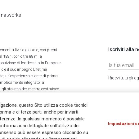
al networks
Iscriviti alla
ment a livello globale, con premi
l 1831, con oltre 88 mila
 posizione di leadership in Europa e
 c'è il suo impegno Lifetime
ate, un'esperienza cliente di prima
Ricevi tutti gli
completamente integrato la
tti gli stakeholder mentre costruisce
vigazione, questo Sito utilizza cookie tecnici
prima e di terze parti, anche per inviarti
referenze. In qualsiasi momento è possibile
Impostazioni c
nformazioni dettagliate sull’utilizzo dei
Olocausto
Accessibilità
Whistleblowing
© As
Il consenso può essere espresso cliccando su