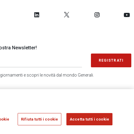
 nostra Newsletter!
REGISTRATI
 aggiornamenti e scopri le novità dal mondo Generali.
SONDAGGIO IN 2 MINUTI
RICEVI AGGIORNAMENTI
ookie
Rifiuta tutti i cookie
Accetta tutti i cookie
sicurazioni Generali S.p.A. - C.F. 00079760328 E P. IVA DI GRUPPO 01333550323