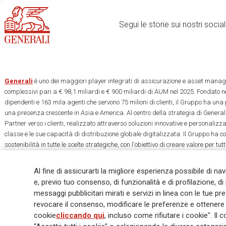
Segui le storie sui nostri soci
Generali
è uno dei maggiori player integrati di assicurazione e asset manage
complessivi pari a € 98,1 miliardi e € 900 miliardi di AUM nel 2025. Fondato ne
dipendenti e 163 mila agenti che servono 75 milioni di clienti, il Gruppo ha una
una presenza crescente in Asia e America. Al centro della strategia di Generali
Partner verso i clienti, realizzato attraverso soluzioni innovative e personalizz
classe e le sue capacità di distribuzione globale digitalizzata. Il Gruppo ha 
sostenibilità in tutte le scelte strategiche, con l'obiettivo di creare valore per tu
una società più equa e resiliente.
Al fine di assicurarti la migliore esperienza possibile di na
e, previo tuo consenso, di funzionalità e di profilazione, di 
messaggi pubblicitari mirati e servizi in linea con le tue p
revocare il consenso, modificare le preferenze e ottenere i
Legal Info
Cookie Policy
Privacy & GDPR
FATCA
EMIR exemption
cookie
cliccando qui
, incluso come rifiutare i cookie". 
Glossary
FAQ