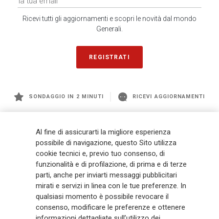
Ricevi tutti gli aggiornamenti e scopri le novità dal mondo
Generali.
REGISTRATI
SONDAGGIO IN 2 MINUTI
RICEVI AGGIORNAMENTI
Generali
è uno dei maggiori player integrati di assicurazione e asset
Al fine di assicurarti la migliore esperienza
management a livello globale, con premi complessivi pari a € 98,1
possibile di navigazione, questo Sito utilizza
miliardi e € 900 miliardi di AUM nel 2025. Fondato nel 1831, con oltre 88
cookie tecnici e, previo tuo consenso, di
mila dipendenti e 163 mila agenti che servono 75 milioni di clienti, il
funzionalità e di profilazione, di prima e di terze
Gruppo ha una posizione di leadership in Europa e una presenza
crescente in Asia e America. Al centro della strategia di Generali c'è il suo
parti, anche per inviarti messaggi pubblicitari
impegno Lifetime Partner verso i clienti, realizzato attraverso soluzioni
mirati e servizi in linea con le tue preferenze. In
innovative e personalizzate, un'esperienza cliente di prima classe e le sue
qualsiasi momento è possibile revocare il
capacità di distribuzione globale digitalizzata. Il Gruppo ha
consenso, modificare le preferenze e ottenere
completamente integrato la sostenibilità in tutte le scelte strategiche, con
informazioni dettagliate sull’utilizzo dei