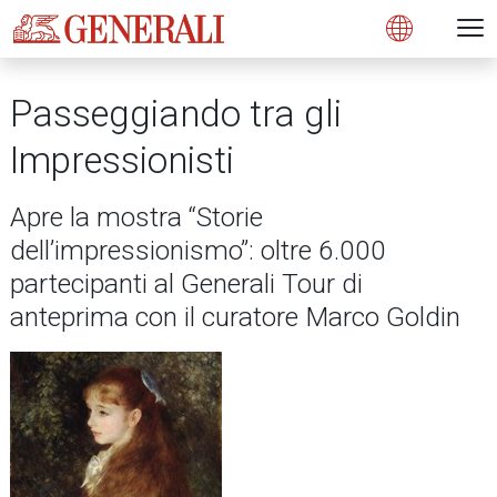
Open 
N
s
s
s
s
s
g
g
g
g
g
M
Open
Passeggiando tra gli
Impressionisti
Apre la mostra “Storie
dell’impressionismo”: oltre 6.000
partecipanti al Generali Tour di
anteprima con il curatore Marco Goldin