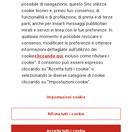
possibile di navigazione, questo Sito utilizza
miliardi e € 900 miliardi di AUM nel 2025. Fondato nel 1831, con oltre 88
cookie tecnici e, previo tuo consenso, di
mila dipendenti e 163 mila agenti che servono 75 milioni di clienti, il
funzionalità e di profilazione, di prima e di terze
Gruppo ha una posizione di leadership in Europa e una presenza
crescente in Asia e America. Al centro della strategia di Generali c'è il suo
parti, anche per inviarti messaggi pubblicitari
impegno Lifetime Partner verso i clienti, realizzato attraverso soluzioni
mirati e servizi in linea con le tue preferenze. In
innovative e personalizzate, un'esperienza cliente di prima classe e le sue
qualsiasi momento è possibile revocare il
capacità di distribuzione globale digitalizzata. Il Gruppo ha
consenso, modificare le preferenze e ottenere
completamente integrato la sostenibilità in tutte le scelte strategiche, con
informazioni dettagliate sull’utilizzo dei
l'obiettivo di creare valore per tutti gli stakeholder mentre costruisce una
cookie
cliccando qui
, incluso come rifiutare i
società più equa e resiliente.
cookie". Il consenso può essere espresso
cliccando su “Accetta tutti i cookie” o
selezionando le diverse categorie di cookie
Legal Info
Cookie Policy
Privacy & GDPR
FATCA
cliccando su “Impostazioni cookie”.
EMIR exemption
Olocausto
Accessibilità
Whistleblowing
Impostazioni cookie
Glossary
FAQ
Rifiuta tutti i cookie
© Assicurazioni Generali S.p.A. - C.F. 00079760328 E P. IVA DI GRUPPO
01333550323
Accetta tutti i cookie