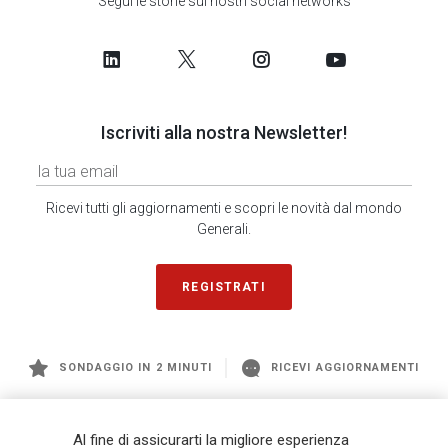
Segui le storie sui nostri social networks
Iscriviti alla nostra Newsletter!
Ricevi tutti gli aggiornamenti e scopri le novità dal mondo
Generali.
REGISTRATI
SONDAGGIO IN 2 MINUTI
RICEVI AGGIORNAMENTI
Generali
è uno dei maggiori player integrati di assicurazione e asset
Al fine di assicurarti la migliore esperienza
management a livello globale, con premi complessivi pari a € 98,1