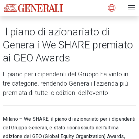
Open 
N
s
s
s
s
s
g
g
g
g
g
M
Open
Il piano di azionariato di
Generali We SHARE premiato
ai GEO Awards
Il piano per i dipendenti del Gruppo ha vinto in
tre categorie, rendendo Generali l’azienda più
premiata di tutte le edizioni dell’evento
Milano – We SHARE, il piano di azionariato per i dipendenti
del Gruppo Generali, è stato riconosciuto nell’ultima
edizione dei GEO (Global Equity Organization) Awards,