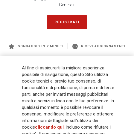
Generali.
REGISTRATI
SONDAGGIO IN 2 MINUTI
RICEVI AGGIORNAMENTI
Generali
è uno dei maggiori player integrati di assicurazione e asset
Al fine di assicurarti la migliore esperienza
management a livello globale, con premi complessivi pari a € 98,1
possibile di navigazione, questo Sito utilizza
miliardi e € 900 miliardi di AUM nel 2025. Fondato nel 1831, con oltre 88
cookie tecnici e, previo tuo consenso, di
mila dipendenti e 163 mila agenti che servono 75 milioni di clienti, il
funzionalità e di profilazione, di prima e di terze
Gruppo ha una posizione di leadership in Europa e una presenza
crescente in Asia e America. Al centro della strategia di Generali c'è il suo
parti, anche per inviarti messaggi pubblicitari
impegno Lifetime Partner verso i clienti, realizzato attraverso soluzioni
mirati e servizi in linea con le tue preferenze. In
innovative e personalizzate, un'esperienza cliente di prima classe e le sue
qualsiasi momento è possibile revocare il
capacità di distribuzione globale digitalizzata. Il Gruppo ha
consenso, modificare le preferenze e ottenere
completamente integrato la sostenibilità in tutte le scelte strategiche, con
informazioni dettagliate sull’utilizzo dei
l'obiettivo di creare valore per tutti gli stakeholder mentre costruisce una
cookie
cliccando qui
, incluso come rifiutare i
società più equa e resiliente.
cookie". Il consenso può essere espresso