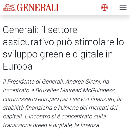
Open 
N
s
s
s
s
s
g
g
g
g
g
M
Open
Generali: il settore
assicurativo può stimolare lo
sviluppo green e digitale in
Europa
Il Presidente di Generali, Andrea Sironi, ha
incontrato a Bruxelles Mairead McGuinness,
commissario europeo per i servizi finanziari, la
stabilità finanziaria e l’Unione dei mercati dei
capitali. L'incontro si è concentrato sulla
transizione green e digitale, la finanza