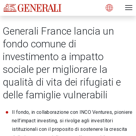
Open 
N
s
s
s
s
s
g
g
g
g
g
M
Open
Generali France lancia un
fondo comune di
investimento a impatto
sociale per migliorare la
qualità di vita dei rifugiati e
delle famiglie vulnerabili
Il fondo, in collaborazione con INCO Ventures, pioniere
nell’impact investing, si rivolge agli investitori
istituzionali con il proposito di sostenere la crescita