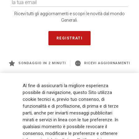
Ricevi tutti gli aggiornamenti e scopri le novità dal mondo
Generali.
REGISTRATI
SONDAGGIO IN 2 MINUTI
RICEVI AGGIORNAMENTI
Generali
è uno dei maggiori player integrati di assicurazione e asset
Al fine di assicurarti la migliore esperienza
management a livello globale, con premi complessivi pari a € 98,1
possibile di navigazione, questo Sito utilizza
miliardi e € 900 miliardi di AUM nel 2025. Fondato nel 1831, con oltre 88
cookie tecnici e, previo tuo consenso, di
mila dipendenti e 163 mila agenti che servono 75 milioni di clienti, il
funzionalità e di profilazione, di prima e di terze
Gruppo ha una posizione di leadership in Europa e una presenza
crescente in Asia e America. Al centro della strategia di Generali c'è il suo
parti, anche per inviarti messaggi pubblicitari
impegno Lifetime Partner verso i clienti, realizzato attraverso soluzioni
mirati e servizi in linea con le tue preferenze. In
innovative e personalizzate, un'esperienza cliente di prima classe e le sue
qualsiasi momento è possibile revocare il
capacità di distribuzione globale digitalizzata. Il Gruppo ha
consenso, modificare le preferenze e ottenere
completamente integrato la sostenibilità in tutte le scelte strategiche, con