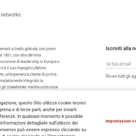
al networks
Iscriviti alla
ment a livello globale, con premi
l 1831, con oltre 88 mila
 posizione di leadership in Europa e
 c'è il suo impegno Lifetime
ate, un'esperienza cliente di prima
Ricevi tutti gli
completamente integrato la
tti gli stakeholder mentre costruisce
vigazione, questo Sito utilizza cookie tecnici
prima e di terze parti, anche per inviarti
referenze. In qualsiasi momento è possibile
Impostazioni c
nformazioni dettagliate sull’utilizzo dei
Olocausto
Accessibilità
Whistleblowing
© As
Il consenso può essere espresso cliccando su