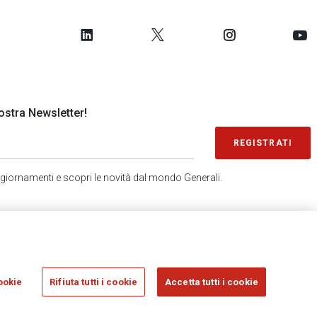
 nostra Newsletter!
REGISTRATI
 aggiornamenti e scopri le novità dal mondo Generali.
SONDAGGIO IN 2 MINUTI
RICEVI AGGIORNAMENTI
ookie
Rifiuta tutti i cookie
Accetta tutti i cookie
sicurazioni Generali S.p.A. - C.F. 00079760328 E P. IVA DI GRUPPO 01333550323