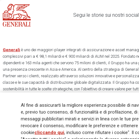
Segui le storie sui nostri soci
Generali
è uno dei maggiori player integrati di assicurazione e asset manage
complessivi pari a € 98,1 miliardi e € 900 miliardi di AUM nel 2025. Fondato ne
dipendenti e 163 mila agenti che servono 75 milioni di clienti, il Gruppo ha una
una presenza crescente in Asia e America. Al centro della strategia di Generali
Partner verso i clienti, realizzato attraverso soluzioni innovative e personalizz
classe e le sue capacità di distribuzione globale digitalizzata. Il Gruppo ha 
sostenibilità in tutte le scelte strategiche, con l'obiettivo di creare valore per tu
una società più equa e resiliente.
Al fine di assicurarti la migliore esperienza possibile di na
e, previo tuo consenso, di funzionalità e di profilazione, di 
messaggi pubblicitari mirati e servizi in linea con le tue p
revocare il consenso, modificare le preferenze e ottenere i
Legal Info
Cookie Policy
Privacy & GDPR
FATCA
EMIR exemption
cookie
cliccando qui
, incluso come rifiutare i cookie". 
Glossary
FAQ