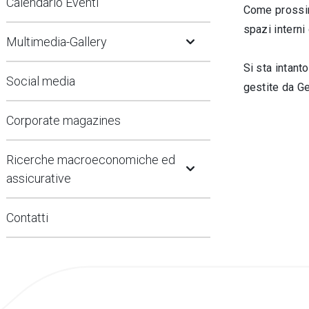
Calendario Eventi
Come prossimo
Open Submenu
spazi interni
Multimedia-Gallery
Si sta intant
Social media
gestite da Ge
Corporate magazines
Open Submenu
Ricerche macroeconomiche ed
assicurative
Contatti