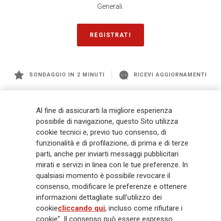
Generali.
REGISTRATI
SONDAGGIO IN 2 MINUTI
RICEVI AGGIORNAMENTI
Generali
è uno dei maggiori player integrati di assicurazione e asset
Al fine di assicurarti la migliore esperienza
management a livello globale, con premi complessivi pari a € 98,1
possibile di navigazione, questo Sito utilizza
miliardi e € 900 miliardi di AUM nel 2025. Fondato nel 1831, con oltre 88
cookie tecnici e, previo tuo consenso, di
mila dipendenti e 163 mila agenti che servono 75 milioni di clienti, il
funzionalità e di profilazione, di prima e di terze
Gruppo ha una posizione di leadership in Europa e una presenza
crescente in Asia e America. Al centro della strategia di Generali c'è il suo
parti, anche per inviarti messaggi pubblicitari
impegno Lifetime Partner verso i clienti, realizzato attraverso soluzioni
mirati e servizi in linea con le tue preferenze. In
innovative e personalizzate, un'esperienza cliente di prima classe e le sue
qualsiasi momento è possibile revocare il
capacità di distribuzione globale digitalizzata. Il Gruppo ha
consenso, modificare le preferenze e ottenere
completamente integrato la sostenibilità in tutte le scelte strategiche, con
informazioni dettagliate sull’utilizzo dei
l'obiettivo di creare valore per tutti gli stakeholder mentre costruisce una
cookie
cliccando qui
, incluso come rifiutare i
società più equa e resiliente.
cookie". Il consenso può essere espresso