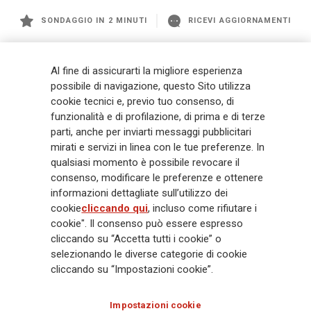
SONDAGGIO IN 2 MINUTI
RICEVI AGGIORNAMENTI
Generali
è uno dei maggiori player integrati di assicurazione e asset
Al fine di assicurarti la migliore esperienza
management a livello globale, con premi complessivi pari a € 98,1
possibile di navigazione, questo Sito utilizza
miliardi e € 900 miliardi di AUM nel 2025. Fondato nel 1831, con oltre 88
cookie tecnici e, previo tuo consenso, di
mila dipendenti e 163 mila agenti che servono 75 milioni di clienti, il
funzionalità e di profilazione, di prima e di terze
Gruppo ha una posizione di leadership in Europa e una presenza
crescente in Asia e America. Al centro della strategia di Generali c'è il suo
parti, anche per inviarti messaggi pubblicitari
impegno Lifetime Partner verso i clienti, realizzato attraverso soluzioni
mirati e servizi in linea con le tue preferenze. In
innovative e personalizzate, un'esperienza cliente di prima classe e le sue
qualsiasi momento è possibile revocare il
capacità di distribuzione globale digitalizzata. Il Gruppo ha
consenso, modificare le preferenze e ottenere
completamente integrato la sostenibilità in tutte le scelte strategiche, con
informazioni dettagliate sull’utilizzo dei
l'obiettivo di creare valore per tutti gli stakeholder mentre costruisce una
cookie
cliccando qui
, incluso come rifiutare i
società più equa e resiliente.
cookie". Il consenso può essere espresso
cliccando su “Accetta tutti i cookie” o
selezionando le diverse categorie di cookie
Legal Info
Cookie Policy
Privacy & GDPR
FATCA
cliccando su “Impostazioni cookie”.
EMIR exemption
Olocausto
Accessibilità
Whistleblowing
Impostazioni cookie