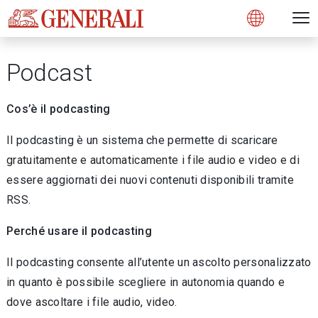
Open 
N
s
s
s
s
s
g
g
g
g
g
M
Open
Podcast
Cos’è il podcasting
Il podcasting è un sistema che permette di scaricare
gratuitamente e automaticamente i file audio e video e di
essere aggiornati dei nuovi contenuti disponibili tramite
RSS.
Perché usare il podcasting
Il podcasting consente all’utente un ascolto personalizzato
in quanto è possibile scegliere in autonomia quando e
dove ascoltare i file audio, video.