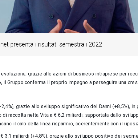
net presenta i risultati semestrali 2022
voluzione, grazie alle azioni di business intraprese per rec
e
,
il Gruppo conferma il proprio impegno a perseguire una cresci
+2,4%), grazie allo sviluppo significativo del Danni (+8,5%), in 
llo di raccolta netta Vita a € 6,2 miliardi, supportata dallo svilu
sano il calo della linea risparmio, coerentemente con il ripos
a € 3,1 miliardi (+4,8%), grazie allo sviluppo positivo dei segme