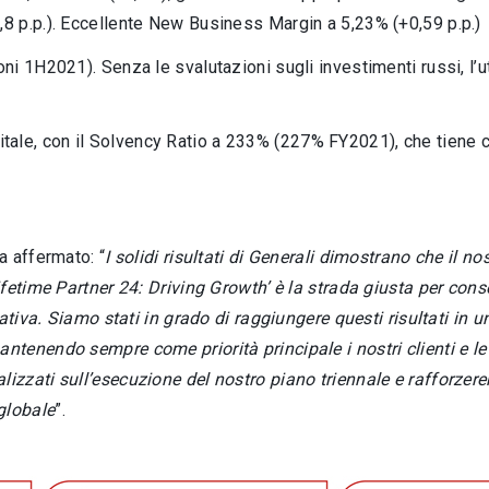
2,8 p.p.). Eccellente New Business Margin a 5,23% (+0,59 p.p.)
ioni 1H2021). Senza le svalutazioni sugli investimenti russi, l’u
tale, con il Solvency Ratio a 233% (227% FY2021), che tiene 
ha affermato: “
I solidi risultati di Generali dimostrano che il n
fetime Partner 24: Driving Growth’ è la strada giusta per cons
ativa. Siamo stati in grado di raggiungere questi risultati in 
tenendo sempre come priorità principale i nostri clienti e le
zzati sull’esecuzione del nostro piano triennale e rafforzere
globale
”.