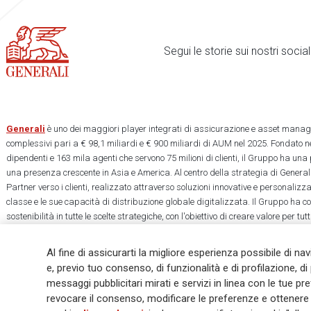
Segui le storie sui nostri soci
Generali
è uno dei maggiori player integrati di assicurazione e asset manage
complessivi pari a € 98,1 miliardi e € 900 miliardi di AUM nel 2025. Fondato ne
dipendenti e 163 mila agenti che servono 75 milioni di clienti, il Gruppo ha una
una presenza crescente in Asia e America. Al centro della strategia di Generali
Partner verso i clienti, realizzato attraverso soluzioni innovative e personalizz
classe e le sue capacità di distribuzione globale digitalizzata. Il Gruppo ha 
sostenibilità in tutte le scelte strategiche, con l'obiettivo di creare valore per tu
una società più equa e resiliente.
Al fine di assicurarti la migliore esperienza possibile di na
e, previo tuo consenso, di funzionalità e di profilazione, di 
messaggi pubblicitari mirati e servizi in linea con le tue p
revocare il consenso, modificare le preferenze e ottenere i
Legal Info
Cookie Policy
Privacy & GDPR
FATCA
EMIR exemption