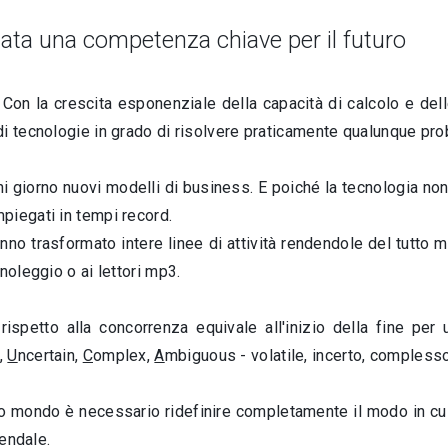
tata una competenza chiave per il futuro
Con la crescita esponenziale della capacità di calcolo e dell
di tecnologie in grado di risolvere praticamente qualunque pr
ni giorno nuovi modelli di business. E poiché la tecnologia no
piegati in tempi record.
nno trasformato intere linee di attività rendendole del tutto m
noleggio o ai lettori mp3.
rispetto alla concorrenza equivale all'inizio della fine per
e,
U
ncertain,
C
omplex,
A
mbiguous - volatile, incerto, compless
 mondo è necessario ridefinire completamente il modo in cui
iendale.