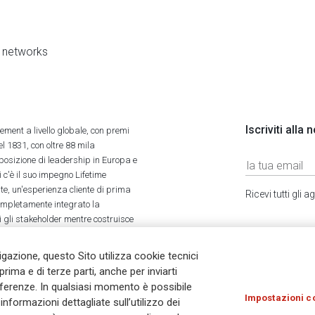
al networks
Iscriviti alla
ment a livello globale, con premi
l 1831, con oltre 88 mila
 posizione di leadership in Europa e
 c'è il suo impegno Lifetime
ate, un'esperienza cliente di prima
Ricevi tutti gli
completamente integrato la
tti gli stakeholder mentre costruisce
vigazione, questo Sito utilizza cookie tecnici
prima e di terze parti, anche per inviarti
referenze. In qualsiasi momento è possibile
Impostazioni c
nformazioni dettagliate sull’utilizzo dei
Olocausto
Accessibilità
Whistleblowing