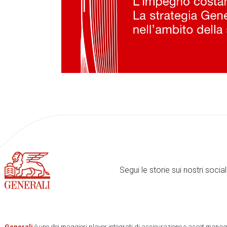
Segui le storie sui nostri soci
Generali
è uno dei maggiori player integrati di assicurazione e asset manage