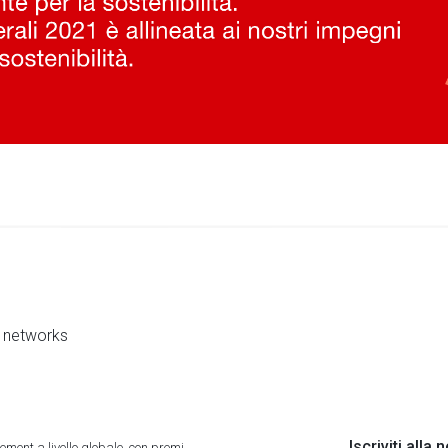
al networks
Iscriviti alla
ment a livello globale, con premi