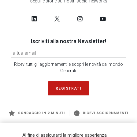
Segui le storie sui nostri social networks
Iscriviti alla nostra Newsletter!
Ricevi tutti gli aggiornamenti e scopri le novità dal mondo
Generali.
REGISTRATI
SONDAGGIO IN 2 MINUTI
RICEVI AGGIORNAMENTI
Generali
è uno dei maggiori player integrati di assicurazione e asset
Al fine di assicurarti la migliore esperienza
management a livello globale, con premi complessivi pari a € 98,1