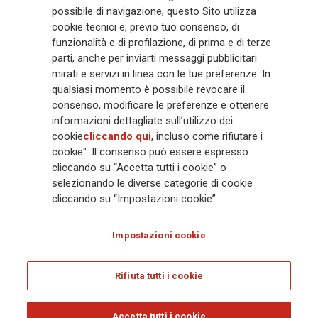
possibile di navigazione, questo Sito utilizza
miliardi e € 900 miliardi di AUM nel 2025. Fondato nel 1831, con oltre 88
cookie tecnici e, previo tuo consenso, di
mila dipendenti e 163 mila agenti che servono 75 milioni di clienti, il
funzionalità e di profilazione, di prima e di terze
Gruppo ha una posizione di leadership in Europa e una presenza
crescente in Asia e America. Al centro della strategia di Generali c'è il suo
parti, anche per inviarti messaggi pubblicitari
impegno Lifetime Partner verso i clienti, realizzato attraverso soluzioni
mirati e servizi in linea con le tue preferenze. In
innovative e personalizzate, un'esperienza cliente di prima classe e le sue
qualsiasi momento è possibile revocare il
capacità di distribuzione globale digitalizzata. Il Gruppo ha
consenso, modificare le preferenze e ottenere
completamente integrato la sostenibilità in tutte le scelte strategiche, con
informazioni dettagliate sull’utilizzo dei
l'obiettivo di creare valore per tutti gli stakeholder mentre costruisce una
cookie
cliccando qui
, incluso come rifiutare i
società più equa e resiliente.
cookie". Il consenso può essere espresso
cliccando su “Accetta tutti i cookie” o
selezionando le diverse categorie di cookie
Legal Info
Cookie Policy
Privacy & GDPR
FATCA
cliccando su “Impostazioni cookie”.
EMIR exemption
Olocausto
Accessibilità
Whistleblowing
Impostazioni cookie
Glossary
FAQ
Rifiuta tutti i cookie
© Assicurazioni Generali S.p.A. - C.F. 00079760328 E P. IVA DI GRUPPO
01333550323
Accetta tutti i cookie