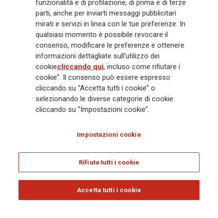
funzionalità e di profilazione, di prima e di terze
Gruppo ha una posizione di leadership in Europa e una presenza
crescente in Asia e America. Al centro della strategia di Generali c'è il suo
parti, anche per inviarti messaggi pubblicitari
impegno Lifetime Partner verso i clienti, realizzato attraverso soluzioni
mirati e servizi in linea con le tue preferenze. In
innovative e personalizzate, un'esperienza cliente di prima classe e le sue
qualsiasi momento è possibile revocare il
capacità di distribuzione globale digitalizzata. Il Gruppo ha
consenso, modificare le preferenze e ottenere
completamente integrato la sostenibilità in tutte le scelte strategiche, con
informazioni dettagliate sull’utilizzo dei
l'obiettivo di creare valore per tutti gli stakeholder mentre costruisce una
cookie
cliccando qui
, incluso come rifiutare i
società più equa e resiliente.
cookie". Il consenso può essere espresso
cliccando su “Accetta tutti i cookie” o
selezionando le diverse categorie di cookie
Legal Info
Cookie Policy
Privacy & GDPR
FATCA
cliccando su “Impostazioni cookie”.
EMIR exemption
Olocausto
Accessibilità
Whistleblowing
Impostazioni cookie
Glossary
FAQ
Rifiuta tutti i cookie
© Assicurazioni Generali S.p.A. - C.F. 00079760328 E P. IVA DI GRUPPO
01333550323
Accetta tutti i cookie