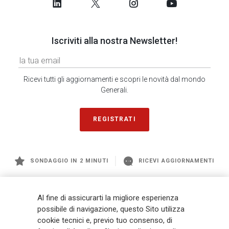
Iscriviti alla nostra Newsletter!
Ricevi tutti gli aggiornamenti e scopri le novità dal mondo
Generali.
REGISTRATI
SONDAGGIO IN 2 MINUTI
RICEVI AGGIORNAMENTI
Generali
è uno dei maggiori player integrati di assicurazione e asset
Al fine di assicurarti la migliore esperienza
management a livello globale, con premi complessivi pari a € 98,1
possibile di navigazione, questo Sito utilizza
miliardi e € 900 miliardi di AUM nel 2025. Fondato nel 1831, con oltre 88
cookie tecnici e, previo tuo consenso, di
mila dipendenti e 163 mila agenti che servono 75 milioni di clienti, il