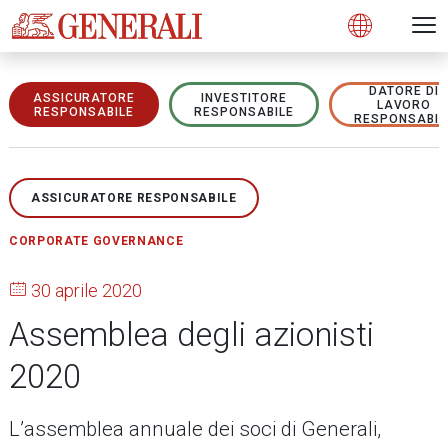
Open 
N
s
s
s
s
s
g
g
g
g
g
M
Open
DATORE DI
ASSICURATORE
INVESTITORE
LAVORO
RESPONSABILE
RESPONSABILE
RESPONSABIL
ASSICURATORE RESPONSABILE
CORPORATE GOVERNANCE
30 aprile 2020
Assemblea degli azionisti
2020
L’assemblea annuale dei soci di Generali,