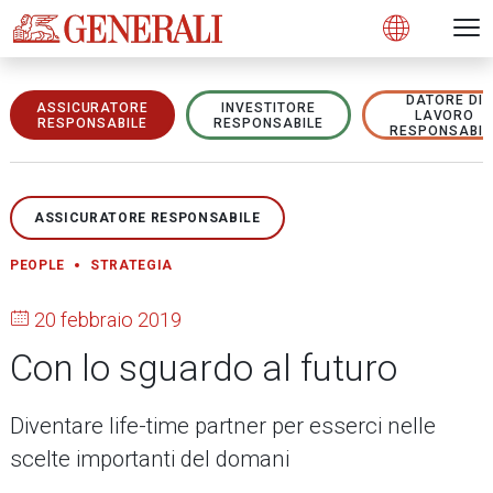
Open 
N
s
s
s
s
s
g
g
g
g
g
M
Open
DATORE DI
ASSICURATORE
INVESTITORE
LAVORO
RESPONSABILE
RESPONSABILE
RESPONSABIL
ASSICURATORE RESPONSABILE
PEOPLE
STRATEGIA
20 febbraio 2019
Con lo sguardo al futuro
Diventare life-time partner per esserci nelle
scelte importanti del domani