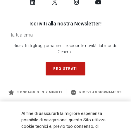
Iscriviti alla nostra Newsletter!
Ricevi tutti gli aggiornamenti e scopri le novità dal mondo
Generali.
REGISTRATI
SONDAGGIO IN 2 MINUTI
RICEVI AGGIORNAMENTI
Generali
è uno dei maggiori player integrati di assicurazione e asset
Al fine di assicurarti la migliore esperienza
management a livello globale, con premi complessivi pari a € 98,1
possibile di navigazione, questo Sito utilizza
miliardi e € 900 miliardi di AUM nel 2025. Fondato nel 1831, con oltre 88
cookie tecnici e, previo tuo consenso, di
mila dipendenti e 163 mila agenti che servono 75 milioni di clienti, il