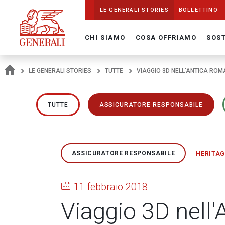
Navigate On Generali.com
shortcut to press release
shortcut to financial figures
shortcut to financial calendar
shortcut to Generali stock
shortcut to career
go to HomePage
go to search
go to map
go to Italian version
go to English version
Main content
LE GENERALI STORIES
BOLLETTINO
CHI SIAMO
COSA OFFRIAMO
SOST
LE GENERALI STORIES
TUTTE
VIAGGIO 3D NELL'ANTICA ROM
TUTTE
ASSICURATORE RESPONSABILE
ASSICURATORE RESPONSABILE
HERITAG
11 febbraio 2018
Viaggio 3D nell