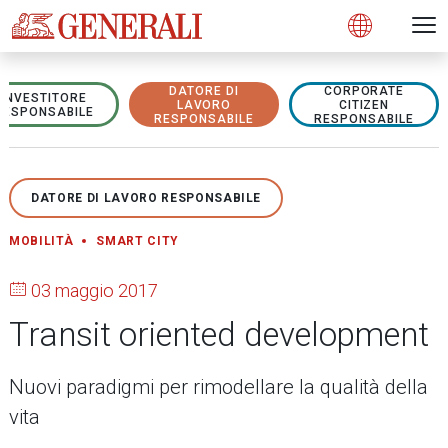
Open 
N
s
s
s
s
s
g
g
g
g
g
M
Open
DATORE DI
CORPORATE
INVESTITORE
LAVORO
CITIZEN
RESPONSABILE
RESPONSABILE
RESPONSABILE
DATORE DI LAVORO RESPONSABILE
MOBILITÀ
SMART CITY
03 maggio 2017
Transit oriented development
Nuovi paradigmi per rimodellare la qualità della
vita