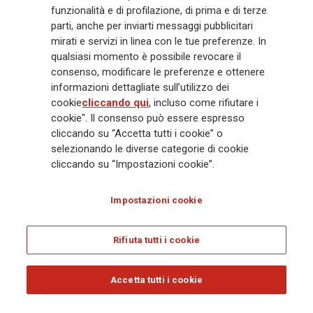
funzionalità e di profilazione, di prima e di terze
Gruppo ha una posizione di leadership in Europa e una presenza
crescente in Asia e America. Al centro della strategia di Generali c'è il suo
parti, anche per inviarti messaggi pubblicitari
impegno Lifetime Partner verso i clienti, realizzato attraverso soluzioni
mirati e servizi in linea con le tue preferenze. In
innovative e personalizzate, un'esperienza cliente di prima classe e le sue
qualsiasi momento è possibile revocare il
capacità di distribuzione globale digitalizzata. Il Gruppo ha
consenso, modificare le preferenze e ottenere
completamente integrato la sostenibilità in tutte le scelte strategiche, con
informazioni dettagliate sull’utilizzo dei
l'obiettivo di creare valore per tutti gli stakeholder mentre costruisce una
cookie
cliccando qui
, incluso come rifiutare i
società più equa e resiliente.
cookie". Il consenso può essere espresso
cliccando su “Accetta tutti i cookie” o
selezionando le diverse categorie di cookie
Legal Info
Cookie Policy
Privacy & GDPR
FATCA
cliccando su “Impostazioni cookie”.
EMIR exemption
Olocausto
Accessibilità
Whistleblowing
Impostazioni cookie
Glossary
FAQ
Rifiuta tutti i cookie
© Assicurazioni Generali S.p.A. - C.F. 00079760328 E P. IVA DI GRUPPO
01333550323
Accetta tutti i cookie