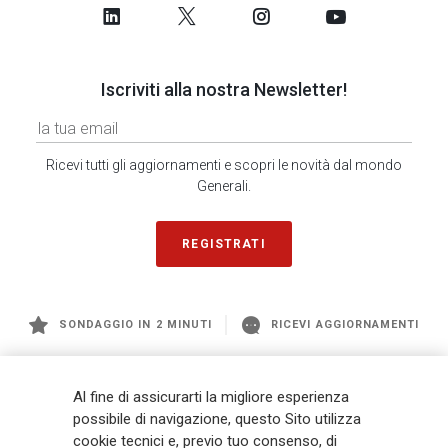
Iscriviti alla nostra Newsletter!
Ricevi tutti gli aggiornamenti e scopri le novità dal mondo
Generali.
REGISTRATI
SONDAGGIO IN 2 MINUTI
RICEVI AGGIORNAMENTI
Generali
è uno dei maggiori player integrati di assicurazione e asset
Al fine di assicurarti la migliore esperienza
management a livello globale, con premi complessivi pari a € 98,1
possibile di navigazione, questo Sito utilizza
miliardi e € 900 miliardi di AUM nel 2025. Fondato nel 1831, con oltre 88
cookie tecnici e, previo tuo consenso, di
mila dipendenti e 163 mila agenti che servono 75 milioni di clienti, il