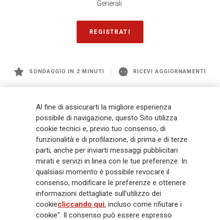
Generali.
REGISTRATI
SONDAGGIO IN 2 MINUTI
RICEVI AGGIORNAMENTI
Generali
è uno dei maggiori player integrati di assicurazione e asset
Al fine di assicurarti la migliore esperienza
management a livello globale, con premi complessivi pari a € 98,1
possibile di navigazione, questo Sito utilizza
miliardi e € 900 miliardi di AUM nel 2025. Fondato nel 1831, con oltre 88
cookie tecnici e, previo tuo consenso, di
mila dipendenti e 163 mila agenti che servono 75 milioni di clienti, il
funzionalità e di profilazione, di prima e di terze
Gruppo ha una posizione di leadership in Europa e una presenza
crescente in Asia e America. Al centro della strategia di Generali c'è il suo
parti, anche per inviarti messaggi pubblicitari
impegno Lifetime Partner verso i clienti, realizzato attraverso soluzioni
mirati e servizi in linea con le tue preferenze. In
innovative e personalizzate, un'esperienza cliente di prima classe e le sue
qualsiasi momento è possibile revocare il
capacità di distribuzione globale digitalizzata. Il Gruppo ha
consenso, modificare le preferenze e ottenere
completamente integrato la sostenibilità in tutte le scelte strategiche, con
informazioni dettagliate sull’utilizzo dei
l'obiettivo di creare valore per tutti gli stakeholder mentre costruisce una
cookie
cliccando qui
, incluso come rifiutare i
società più equa e resiliente.
cookie". Il consenso può essere espresso