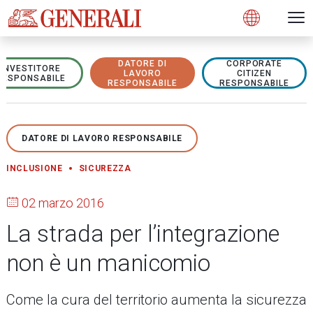
Open 
N
s
s
s
s
s
g
g
g
g
g
M
Open
DATORE DI
CORPORATE
INVESTITORE
LAVORO
CITIZEN
RESPONSABILE
RESPONSABILE
RESPONSABILE
DATORE DI LAVORO RESPONSABILE
INCLUSIONE
SICUREZZA
02 marzo 2016
La strada per l’integrazione
non è un manicomio
Come la cura del territorio aumenta la sicurezza