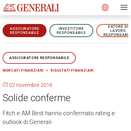
Open 
N
s
s
s
s
s
g
g
g
g
g
M
Open
DATORE DI
ASSICURATORE
INVESTITORE
LAVORO
RESPONSABILE
RESPONSABILE
RESPONSABIL
ASSICURATORE RESPONSABILE
MERCATI FINANZIARI
RISULTATI FINANZIARI
02 novembre 2016
Solide conferme
Fitch e AM Best hanno confermato rating e
outlook di Generali