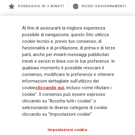
SONDAGGIO IN 2 MINUTI
RICEVI AGGIORNAMENTI
Generali
è uno dei maggiori player integrati di assicurazione e asset
Al fine di assicurarti la migliore esperienza
management a livello globale, con premi complessivi pari a € 98,1
possibile di navigazione, questo Sito utilizza
miliardi e € 900 miliardi di AUM nel 2025. Fondato nel 1831, con oltre 88
cookie tecnici e, previo tuo consenso, di
mila dipendenti e 163 mila agenti che servono 75 milioni di clienti, il
funzionalità e di profilazione, di prima e di terze
Gruppo ha una posizione di leadership in Europa e una presenza
crescente in Asia e America. Al centro della strategia di Generali c'è il suo
parti, anche per inviarti messaggi pubblicitari
impegno Lifetime Partner verso i clienti, realizzato attraverso soluzioni
mirati e servizi in linea con le tue preferenze. In
innovative e personalizzate, un'esperienza cliente di prima classe e le sue
qualsiasi momento è possibile revocare il
capacità di distribuzione globale digitalizzata. Il Gruppo ha
consenso, modificare le preferenze e ottenere
completamente integrato la sostenibilità in tutte le scelte strategiche, con
informazioni dettagliate sull’utilizzo dei
l'obiettivo di creare valore per tutti gli stakeholder mentre costruisce una
cookie
cliccando qui
, incluso come rifiutare i
società più equa e resiliente.
cookie". Il consenso può essere espresso
cliccando su “Accetta tutti i cookie” o
selezionando le diverse categorie di cookie
Legal Info
Cookie Policy
Privacy & GDPR
FATCA
cliccando su “Impostazioni cookie”.
EMIR exemption
Olocausto
Accessibilità
Whistleblowing
Impostazioni cookie
Glossary
FAQ