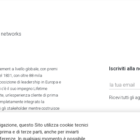
al networks
Iscriviti alla
ment a livello globale, con premi
l 1831, con oltre 88 mila
 posizione di leadership in Europa e
 c'è il suo impegno Lifetime
ate, un'esperienza cliente di prima
Ricevi tutti gli
completamente integrato la
tti gli stakeholder mentre costruisce
vigazione, questo Sito utilizza cookie tecnici
prima e di terze parti, anche per inviarti
referenze. In qualsiasi momento è possibile