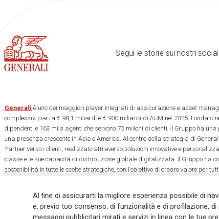
Segui le storie sui nostri soci
Generali
è uno dei maggiori player integrati di assicurazione e asset manage
complessivi pari a € 98,1 miliardi e € 900 miliardi di AUM nel 2025. Fondato ne
dipendenti e 163 mila agenti che servono 75 milioni di clienti, il Gruppo ha una
una presenza crescente in Asia e America. Al centro della strategia di Generali
Partner verso i clienti, realizzato attraverso soluzioni innovative e personalizz
classe e le sue capacità di distribuzione globale digitalizzata. Il Gruppo ha 
sostenibilità in tutte le scelte strategiche, con l'obiettivo di creare valore per tu
una società più equa e resiliente.
Al fine di assicurarti la migliore esperienza possibile di na
e, previo tuo consenso, di funzionalità e di profilazione, di 
messaggi pubblicitari mirati e servizi in linea con le tue p