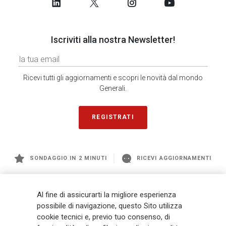
Iscriviti alla nostra Newsletter!
Ricevi tutti gli aggiornamenti e scopri le novità dal mondo
Generali.
REGISTRATI
SONDAGGIO IN 2 MINUTI
RICEVI AGGIORNAMENTI
Generali
è uno dei maggiori player integrati di assicurazione e asset
Al fine di assicurarti la migliore esperienza
management a livello globale, con premi complessivi pari a € 98,1
possibile di navigazione, questo Sito utilizza
miliardi e € 900 miliardi di AUM nel 2025. Fondato nel 1831, con oltre 88
cookie tecnici e, previo tuo consenso, di
mila dipendenti e 163 mila agenti che servono 75 milioni di clienti, il