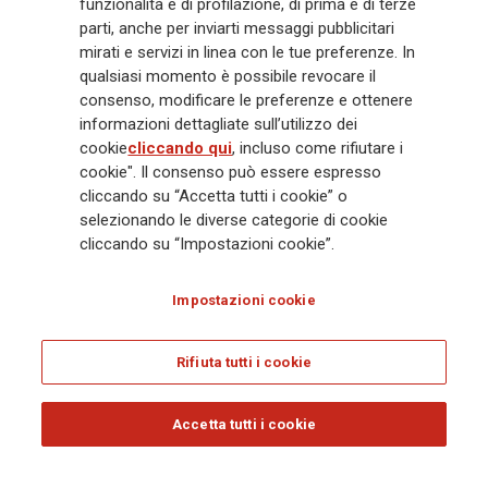
funzionalità e di profilazione, di prima e di terze
Gruppo ha una posizione di leadership in Europa e una presenza
crescente in Asia e America. Al centro della strategia di Generali c'è il suo
parti, anche per inviarti messaggi pubblicitari
impegno Lifetime Partner verso i clienti, realizzato attraverso soluzioni
mirati e servizi in linea con le tue preferenze. In
innovative e personalizzate, un'esperienza cliente di prima classe e le sue
qualsiasi momento è possibile revocare il
capacità di distribuzione globale digitalizzata. Il Gruppo ha
consenso, modificare le preferenze e ottenere
completamente integrato la sostenibilità in tutte le scelte strategiche, con
informazioni dettagliate sull’utilizzo dei
l'obiettivo di creare valore per tutti gli stakeholder mentre costruisce una
cookie
cliccando qui
, incluso come rifiutare i
società più equa e resiliente.
cookie". Il consenso può essere espresso
cliccando su “Accetta tutti i cookie” o
selezionando le diverse categorie di cookie
Legal Info
Cookie Policy
Privacy & GDPR
FATCA
cliccando su “Impostazioni cookie”.
EMIR exemption
Olocausto
Accessibilità
Whistleblowing
Impostazioni cookie
Glossary
FAQ
Rifiuta tutti i cookie
© Assicurazioni Generali S.p.A. - C.F. 00079760328 E P. IVA DI GRUPPO
01333550323
Accetta tutti i cookie