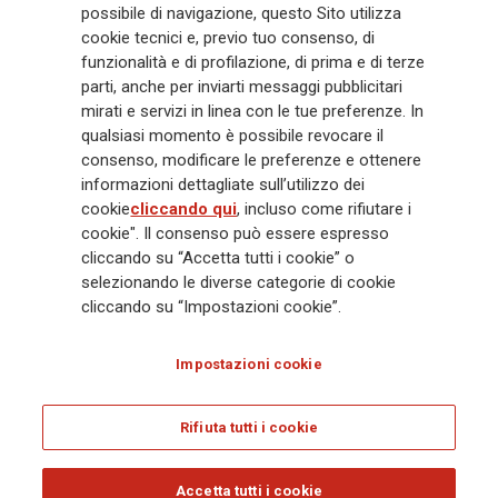
possibile di navigazione, questo Sito utilizza
miliardi e € 900 miliardi di AUM nel 2025. Fondato nel 1831, con oltre 88
cookie tecnici e, previo tuo consenso, di
mila dipendenti e 163 mila agenti che servono 75 milioni di clienti, il
Gruppo ha una posizione di leadership in Europa e una presenza
funzionalità e di profilazione, di prima e di terze
crescente in Asia e America. Al centro della strategia di Generali c'è il suo
parti, anche per inviarti messaggi pubblicitari
impegno Lifetime Partner verso i clienti, realizzato attraverso soluzioni
mirati e servizi in linea con le tue preferenze. In
innovative e personalizzate, un'esperienza cliente di prima classe e le sue
qualsiasi momento è possibile revocare il
capacità di distribuzione globale digitalizzata. Il Gruppo ha
consenso, modificare le preferenze e ottenere
completamente integrato la sostenibilità in tutte le scelte strategiche, con
informazioni dettagliate sull’utilizzo dei
l'obiettivo di creare valore per tutti gli stakeholder mentre costruisce una
cookie
cliccando qui
, incluso come rifiutare i
società più equa e resiliente.
cookie". Il consenso può essere espresso
cliccando su “Accetta tutti i cookie” o
selezionando le diverse categorie di cookie
Legal Info
Cookie Policy
Privacy & GDPR
FATCA
cliccando su “Impostazioni cookie”.
EMIR exemption
Olocausto
Accessibilità
Whistleblowing
Impostazioni cookie
Glossary
FAQ
Rifiuta tutti i cookie
© Assicurazioni Generali S.p.A. - C.F. 00079760328 E P. IVA DI GRUPPO
01333550323
Accetta tutti i cookie