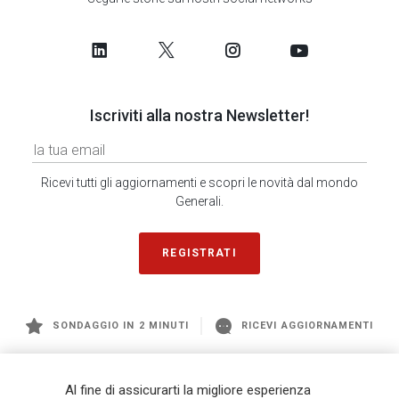
Iscriviti alla nostra Newsletter!
Ricevi tutti gli aggiornamenti e scopri le novità dal mondo
Generali.
REGISTRATI
SONDAGGIO IN 2 MINUTI
RICEVI AGGIORNAMENTI
Generali
è uno dei maggiori player integrati di assicurazione e asset
Al fine di assicurarti la migliore esperienza
management a livello globale, con premi complessivi pari a € 98,1