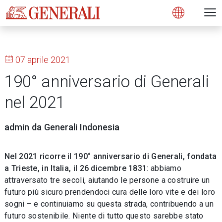
Open 
N
s
s
s
s
s
g
g
g
g
g
M
Open
07 aprile 2021
190° anniversario di Generali
nel 2021
admin da Generali Indonesia
Nel 2021 ricorre il 190° anniversario di Generali, fondata
a Trieste, in Italia, il 26 dicembre 1831
: abbiamo
attraversato tre secoli, aiutando le persone a costruire un
futuro più sicuro prendendoci cura delle loro vite e dei loro
sogni – e continuiamo su questa strada, contribuendo a un
futuro sostenibile. Niente di tutto questo sarebbe stato