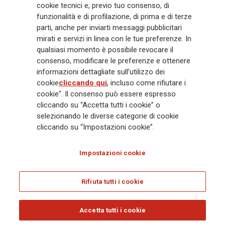
cookie tecnici e, previo tuo consenso, di
mila dipendenti e 163 mila agenti che servono 75 milioni di clienti, il
Gruppo ha una posizione di leadership in Europa e una presenza
funzionalità e di profilazione, di prima e di terze
crescente in Asia e America. Al centro della strategia di Generali c'è il suo
parti, anche per inviarti messaggi pubblicitari
impegno Lifetime Partner verso i clienti, realizzato attraverso soluzioni
mirati e servizi in linea con le tue preferenze. In
innovative e personalizzate, un'esperienza cliente di prima classe e le sue
qualsiasi momento è possibile revocare il
capacità di distribuzione globale digitalizzata. Il Gruppo ha
consenso, modificare le preferenze e ottenere
completamente integrato la sostenibilità in tutte le scelte strategiche, con
informazioni dettagliate sull’utilizzo dei
l'obiettivo di creare valore per tutti gli stakeholder mentre costruisce una
cookie
cliccando qui
, incluso come rifiutare i
società più equa e resiliente.
cookie". Il consenso può essere espresso
cliccando su “Accetta tutti i cookie” o
selezionando le diverse categorie di cookie
Legal Info
Cookie Policy
Privacy & GDPR
FATCA
cliccando su “Impostazioni cookie”.
EMIR exemption
Olocausto
Accessibilità
Whistleblowing
Impostazioni cookie
Glossary
FAQ
Rifiuta tutti i cookie
© Assicurazioni Generali S.p.A. - C.F. 00079760328 E P. IVA DI GRUPPO
01333550323
Accetta tutti i cookie