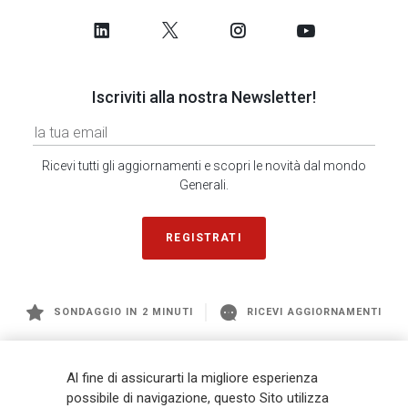
Iscriviti alla nostra Newsletter!
Ricevi tutti gli aggiornamenti e scopri le novità dal mondo
Generali.
REGISTRATI
SONDAGGIO IN 2 MINUTI
RICEVI AGGIORNAMENTI
Generali
è uno dei maggiori player integrati di assicurazione e asset
Al fine di assicurarti la migliore esperienza
management a livello globale, con premi complessivi pari a € 98,1
possibile di navigazione, questo Sito utilizza
miliardi e € 900 miliardi di AUM nel 2025. Fondato nel 1831, con oltre 88