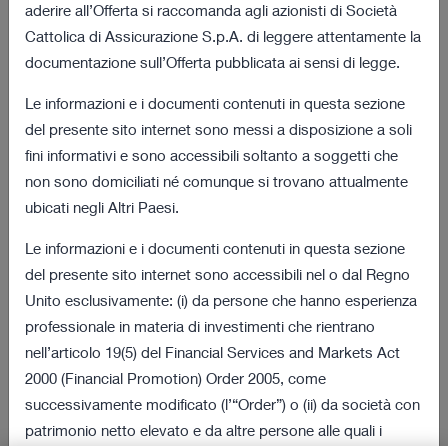
aderire all’Offerta si raccomanda agli azionisti di Società
dalla data odierna
Cattolica di Assicurazione S.p.A. di leggere attentamente la
documentazione sull’Offerta pubblicata ai sensi di legge.
03 agosto 2022 18:01
Le informazioni e i documenti contenuti in questa sezione
Risultati definitivi della procedura di obbligo
172 KB
del presente sito internet sono messi a disposizione a soli
di acquisto
fini informativi e sono accessibili soltanto a soggetti che
non sono domiciliati né comunque si trovano attualmente
VEDI TUTTI
ubicati negli Altri Paesi.
Documenti dell’Offerta e della Procedura
Le informazioni e i documenti contenuti in questa sezione
del presente sito internet sono accessibili nel o dal Regno
08 luglio 2022 18:00
Unito esclusivamente: (i) da persone che hanno esperienza
269 KB
Richiesta di Vendita
professionale in materia di investimenti che rientrano
nell’articolo 19(5) del Financial Services and Markets Act
08 luglio 2022 18:00
2000 (Financial Promotion) Order 2005, come
2 MB
Documento Informativo
successivamente modificato (l’“Order”) o (ii) da società con
patrimonio netto elevato e da altre persone alle quali i