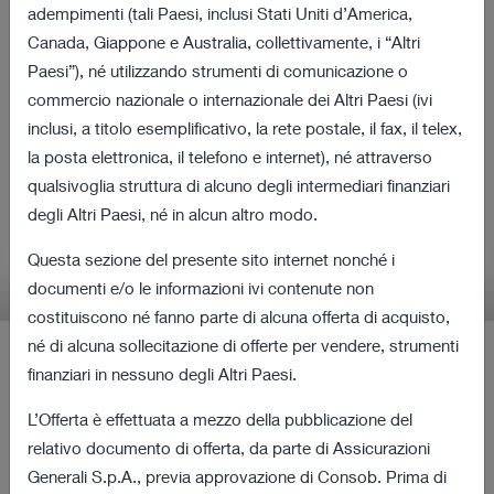
volontaria per cassa sulla
adempimenti (tali Paesi, inclusi Stati Uniti d’America,
Canada, Giappone e Australia, collettivamente, i “Altri
totalità delle azioni di
Paesi”), né utilizzando strumenti di comunicazione o
Cattolica Assicurazioni e
commercio nazionale o internazionale dei Altri Paesi (ivi
inclusi, a titolo esemplificativo, la rete postale, il fax, il telex,
Procedura di Obbligo di
la posta elettronica, il telefono e internet), né attraverso
Acquisto
qualsivoglia struttura di alcuno degli intermediari finanziari
degli Altri Paesi, né in alcun altro modo.
Informazioni rilevanti in relazione all'Offerta e alla
Questa sezione del presente sito internet nonché i
Procedura di Obbligo di Acquisto
documenti e/o le informazioni ivi contenute non
costituiscono né fanno parte di alcuna offerta di acquisto,
né di alcuna sollecitazione di offerte per vendere, strumenti
finanziari in nessuno degli Altri Paesi.
Ultimi Comunicati Stampa
L’Offerta è effettuata a mezzo della pubblicazione del
12 agosto 2022 18:00
relativo documento di offerta, da parte di Assicurazioni
Revoca dalla quotazione e negoziazione
Generali S.p.A., previa approvazione di Consob. Prima di
167 KB
delle azioni ordinarie di Cattolica a decorrere