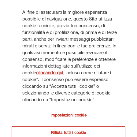
VEDI TUTTI
documenti possono essere legittimamente trasmessi, in
quanto rientranti nell’articolo 49(2) commi da (a) a (d)
Al fine di assicurarti la migliore esperienza
Ultime Presentazioni
dell’Order (congiuntamente, i “Soggetti Rilevanti”).
possibile di navigazione, questo Sito utilizza
cookie tecnici e, previo tuo consenso, di
Le informazioni e i documenti presenti in questa sezione del
funzionalità e di profilazione, di prima e di terze
Reinforcing market position in Italy
304 KB
parti, anche per inviarti messaggi pubblicitari
presente sito internet non possono essere inviati, né in
mirati e servizi in linea con le tue preferenze. In
qualsiasi modo trasmessi, o comunque distribuiti,
VEDI TUTTE
qualsiasi momento è possibile revocare il
direttamente o indirettamente, negli Altri Paesi o a soggetti
consenso, modificare le preferenze e ottenere
residenti, domiciliati o attualmente ubicati nel Regno Unito
informazioni dettagliate sull’utilizzo dei
diversi dai Soggetti Rilevanti. Chiunque riceva i suddetti
cookie
cliccando qui
, incluso come rifiutare i
documenti e/o informazioni non dovrà distribuirli, inviarli o
cookie". Il consenso può essere espresso
Come aderire
cliccando su “Accetta tutti i cookie” o
spedirli negli Altri Paesi a soggetti residenti, domiciliati o
selezionando le diverse categorie di cookie
attualmente ubicati nel Regno Unito diversi dai Soggetti
cliccando su “Impostazioni cookie”.
Rilevanti.
SCOPRI DI PIÙ
Impostazioni cookie
Accetto
Non accetto
*Dichiaro sotto la mia piena responsabilità di (i) non essere
Rifiuta tutti i cookie