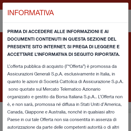
EN
GENERALI.COM
INFORMATIVA
PRIMA DI ACCEDERE ALLE INFORMAZIONI E AI
DOCUMENTI CONTENUTI IN QUESTA SEZIONE DEL
Informativa e consenso per l'uso dei cookie - Questo sito
PRESENTE SITO INTERNET, SI PREGA DI LEGGERE E
utilizza cookie tecnici propri e cookie di terze parti (tecnici
ACCETTARE L’INFORMATIVA DI SEGUITO RIPORTATA.
e di profilazione) per migliorare la tua esperienza di navigazione
e fornirti un servizio in linea con le tue preferenze. Chiudendo
L’offerta pubblica di acquisto (l’“Offerta”) è promossa da
questa finestra oppure accedendo ad un qualunque elemento
Assicurazioni Generali S.p.A. esclusivamente in Italia, in
sottostante a questo banner acconsenti all’utilizzo dei cookie.
quanto le azioni di Società Cattolica di Assicurazione S.p.A.
Se vuoi saperne di più o negare il consenso a tutti o ad alcuni
sono quotate sul Mercato Telematico Azionario
di essi
clicca qui
.
organizzato e gestito da Borsa Italiana S.p.A.. L’Offerta non
è, e non sarà, promossa né diffusa in Stati Uniti d’America,
Canada, Giappone e Australia, nonché in qualsiasi altro
Paese in cui tale Offerta non sia consentita in assenza di
Offerta pubblica d’acquisto
autorizzazione da parte delle competenti autorità o di altri