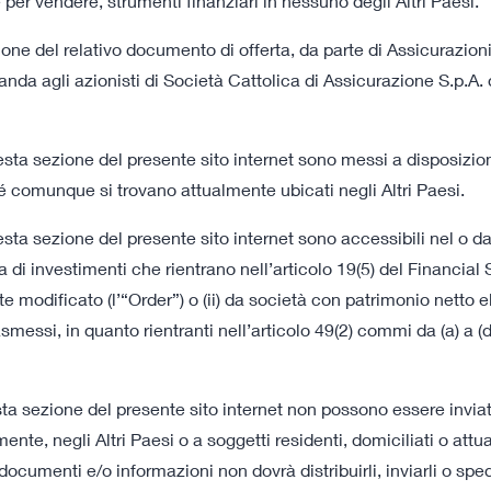
 per vendere, strumenti finanziari in nessuno degli Altri Paesi.
ione del relativo documento di offerta, da parte di Assicurazion
bbligo di
manda agli azionisti di Società Cattolica di Assicurazione S.p.
ta sezione del presente sito internet sono messi a disposizione 
é comunque si trovano attualmente ubicati negli Altri Paesi.
all'Offerta e alla
sta sezione del presente sito internet sono accessibili nel o 
o
di investimenti che rientrano nell’articolo 19(5) del Financial
dificato (l’“Order”) o (ii) da società con patrimonio netto ele
ssi, in quanto rientranti nell’articolo 49(2) commi da (a) a (d
Documenti dell’Offert
ta sezione del presente sito internet non possono essere inviat
ente, negli Altri Paesi o a soggetti residenti, domiciliati o att
08 luglio 2022 18:00
ocumenti e/o informazioni non dovrà distribuirli, inviarli o spedir
Richiesta di Vendita