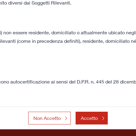
to diversi dai Soggetti Rilevanti.
167 KB
08 luglio 2022 18:00
Documento Informativo
i) non essere residente, domiciliato o attualmente ubicato negli A
levanti (come in precedenza definiti), residente, domiciliato né
172 KB
Ultime Presentazioni
VEDI TUTTI
Reinforcing market position 
scono autocertificazione ai sensi del D.P.R. n. 445 del 28 dice
Non Accetto
Accetto