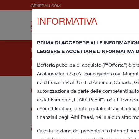
GENERALI.COM
INFORMATIVA
Chi
Comunic
siamo
Pre
PRIMA DI ACCEDERE ALLE INFORMAZIONI
Informativa e consenso per l'uso dei cookie - Quest
LEGGERE E ACCETTARE L’INFORMATIVA D
esperienza di navigazione e fornirti un servizio
Offerta pubblic
L’offerta pubblica di acquisto (l’“Offerta”) è 
sottostante a questo banner acconsenti all’utilizz
Assicurazione S.p.A. sono quotate sul Mercato
né diffusa in Stati Uniti d’America, Canada, Gi
d’acquisto volo
autorizzazione da parte delle competenti autori
collettivamente, i “Altri Paesi”), né utilizzan
cassa sulla tota
esemplificativo, la rete postale, il fax, il telex
finanziari degli Altri Paesi, né in alcun altro m
azioni di Cattol
Questa sezione del presente sito internet nonc