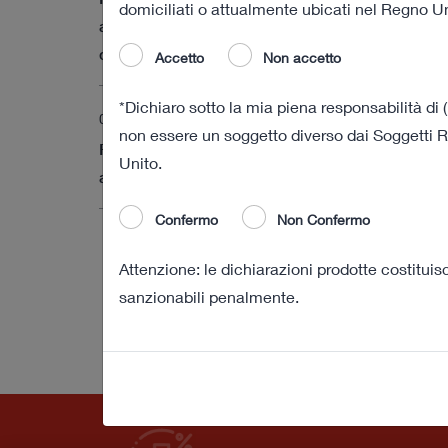
domiciliati o attualmente ubicati nel Regno Uni
azioni ordinarie di Cattolica a decorrere dalla
data odierna
Accetto
Non accetto
*Dichiaro sotto la mia piena responsabilità di (
03 agosto 2022 18:01
non essere un soggetto diverso dai Soggetti Ri
Risultati definitivi della procedura di obbligo di
Unito.
acquisto
Confermo
Non Confermo
Attenzione: le dichiarazioni prodotte costitui
sanzionabili penalmente.