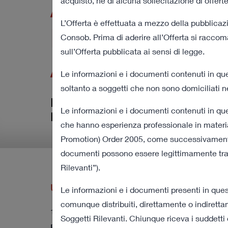
Assicurazioni e
acquisto, né di alcuna sollecitazione di offerte
L’Offerta è effettuata a mezzo della pubblicaz
Procedura di O
Consob. Prima di aderire all’Offerta si racco
sull’Offerta pubblicata ai sensi di legge.
Acquisto
Le informazioni e i documenti contenuti in ques
soltanto a soggetti che non sono domiciliati n
Informazioni rilevanti in relazione 
Le informazioni e i documenti contenuti in que
Procedura di Obbligo di Acquist
che hanno esperienza professionale in materia 
Promotion) Order 2005, come successivamente mo
documenti possono essere legittimamente trasme
Rilevanti”).
Ultimi Comunicati Stampa
Le informazioni e i documenti presenti in ques
comunque distribuiti, direttamente o indirettam
12 agosto 2022 18:00
Soggetti Rilevanti. Chiunque riceva i suddetti d
Revoca dalla quotazione e negoziazione delle