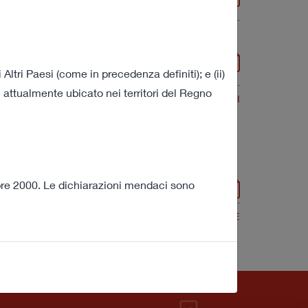
2 MB
ltri Paesi (come in precedenza definiti); e (ii)
 attualmente ubicato nei territori del Regno
VEDI TUTTI
in Italy
mbre 2000. Le dichiarazioni mendaci sono
304 KB
VEDI TUTTE