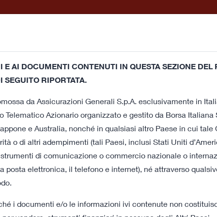
ati Stampa e
Come
Documenti 
sentazioni
aderire
della 
 E AI DOCUMENTI CONTENUTI IN QUESTA SEZIONE DEL P
o sito utilizza cookie tecnici propri e cookie di terze parti (tec
I SEGUITO RIPORTATA.
 in linea con le tue preferenze. Chiudendo questa finestra op
a
promossa da Assicurazioni Generali S.p.A. esclusivamente in Itali
o dei cookie. Se vuoi saperne di più o negare il consenso a tutt
 Telematico Azionario organizzato e gestito da Borsa Italiana S
appone e Australia, nonché in qualsiasi altro Paese in cui tale 
ntaria per
tà o di altri adempimenti (tali Paesi, inclusi Stati Uniti d’Ame
do strumenti di comunicazione o commercio nazionale o internaziona
lità delle
, la posta elettronica, il telefono e internet), né attraverso quals
odo.
ica
hé i documenti e/o le informazioni ivi contenute non costituisc