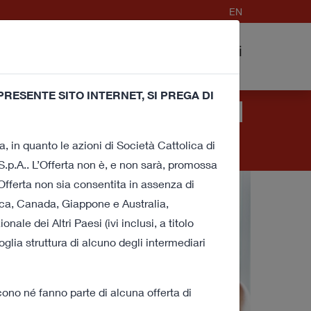
EN
dell’Offerta e
FAQ
Contatti
Procedura
RESENTE SITO INTERNET, SI PREGA DI
nici e di profilazione) per migliorare la tua
pure accedendo ad un qualunque elemento
a, in quanto le azioni di Società Cattolica di
i o ad alcuni di essi
clicca qui
.
.p.A.. L’Offerta non è, e non sarà, promossa
Offerta non sia consentita in assenza di
rica, Canada, Giappone e Australia,
le dei Altri Paesi (ivi inclusi, a titolo
ivoglia struttura di alcuno degli intermediari
ono né fanno parte di alcuna offerta di