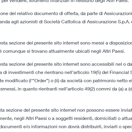
 per vendere, strumenti finanziari in nessuno degli Altri Paesi.
ione del relativo documento di offerta, da parte di Assicurazion
bbligo di
manda agli azionisti di Società Cattolica di Assicurazione S.p.
ta sezione del presente sito internet sono messi a disposizione 
é comunque si trovano attualmente ubicati negli Altri Paesi.
all'Offerta e alla
sta sezione del presente sito internet sono accessibili nel o 
o
di investimenti che rientrano nell’articolo 19(5) del Financial
dificato (l’“Order”) o (ii) da società con patrimonio netto ele
ssi, in quanto rientranti nell’articolo 49(2) commi da (a) a (d
Documenti dell’Offert
ta sezione del presente sito internet non possono essere inviat
ente, negli Altri Paesi o a soggetti residenti, domiciliati o att
08 luglio 2022 18:00
ocumenti e/o informazioni non dovrà distribuirli, inviarli o spedir
Documento Informativo