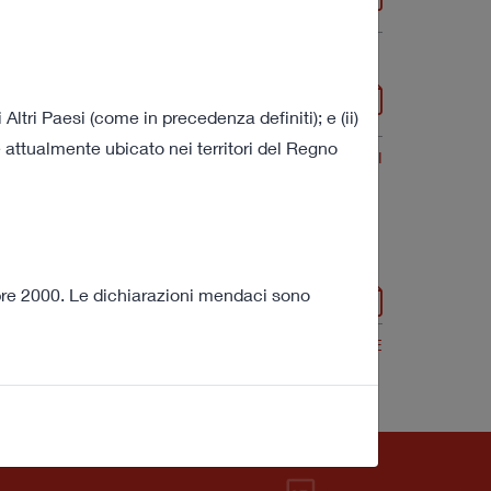
269 KB
ltri Paesi (come in precedenza definiti); e (ii)
 attualmente ubicato nei territori del Regno
VEDI TUTTI
in Italy
mbre 2000. Le dichiarazioni mendaci sono
304 KB
VEDI TUTTE