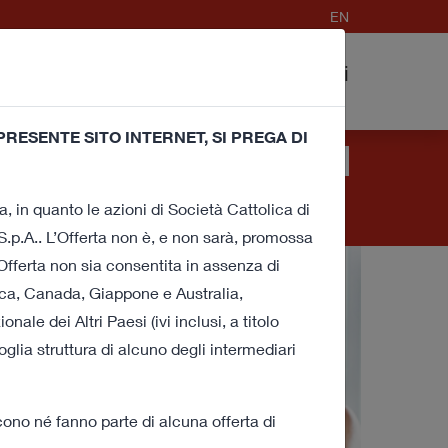
EN
dell’Offerta e
FAQ
Contatti
Procedura
RESENTE SITO INTERNET, SI PREGA DI
nici e di profilazione) per migliorare la tua
pure accedendo ad un qualunque elemento
a, in quanto le azioni di Società Cattolica di
i o ad alcuni di essi
clicca qui
.
.p.A.. L’Offerta non è, e non sarà, promossa
Offerta non sia consentita in assenza di
rica, Canada, Giappone e Australia,
le dei Altri Paesi (ivi inclusi, a titolo
ivoglia struttura di alcuno degli intermediari
ono né fanno parte di alcuna offerta di