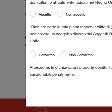
domiciliati o attualmente ubicati nel Regno Uni
azioni ordinarie di Cattolica a decorrere dalla
data odierna
Accetto
Non accetto
*Dichiaro sotto la mia piena responsabilità di (
03 agosto 2022 18:01
non essere un soggetto diverso dai Soggetti Ri
Risultati definitivi della procedura di obbligo di
Unito.
acquisto
Confermo
Non Confermo
Attenzione: le dichiarazioni prodotte costitui
sanzionabili penalmente.