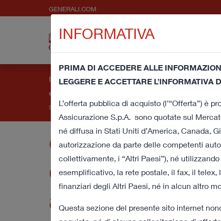
GENERALI.COM
INFORMATIVA
Chi
Comunic
siamo
Pre
PRIMA DI ACCEDERE ALLE INFORMAZIONI
Informativa e consenso per l'uso dei cookie - Quest
LEGGERE E ACCETTARE L’INFORMATIVA D
esperienza di navigazione e fornirti un servizio
Offerta pubblic
L’offerta pubblica di acquisto (l’“Offerta”) è 
sottostante a questo banner acconsenti all’utilizz
Assicurazione S.p.A. sono quotate sul Mercato
né diffusa in Stati Uniti d’America, Canada, Gi
d’acquisto volo
autorizzazione da parte delle competenti autori
collettivamente, i “Altri Paesi”), né utilizzan
cassa sulla tota
esemplificativo, la rete postale, il fax, il telex
finanziari degli Altri Paesi, né in alcun altro m
azioni di Cattol
Questa sezione del presente sito internet nonc