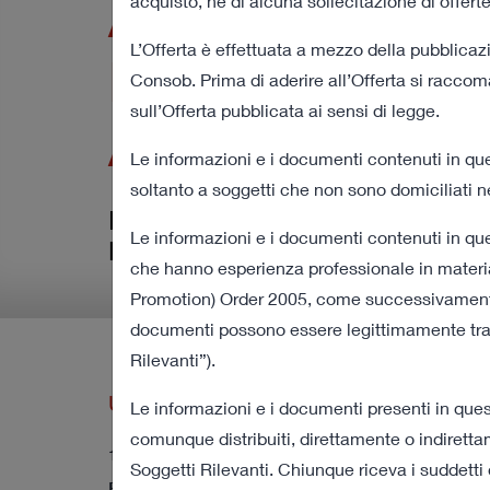
Assicurazioni e
acquisto, né di alcuna sollecitazione di offerte
L’Offerta è effettuata a mezzo della pubblicaz
Procedura di O
Consob. Prima di aderire all’Offerta si racco
sull’Offerta pubblicata ai sensi di legge.
Acquisto
Le informazioni e i documenti contenuti in ques
soltanto a soggetti che non sono domiciliati n
Informazioni rilevanti in relazione 
Le informazioni e i documenti contenuti in que
Procedura di Obbligo di Acquist
che hanno esperienza professionale in materia 
Promotion) Order 2005, come successivamente mo
documenti possono essere legittimamente trasme
Rilevanti”).
Ultimi Comunicati Stampa
Le informazioni e i documenti presenti in ques
comunque distribuiti, direttamente o indirettam
12 agosto 2022 18:00
Soggetti Rilevanti. Chiunque riceva i suddetti d
Revoca dalla quotazione e negoziazione delle