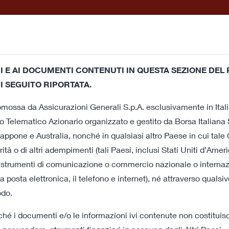
ati Stampa e
Come
Documenti 
sentazioni
aderire
della 
 E AI DOCUMENTI CONTENUTI IN QUESTA SEZIONE DEL P
o sito utilizza cookie tecnici propri e cookie di terze parti (tec
I SEGUITO RIPORTATA.
 in linea con le tue preferenze. Chiudendo questa finestra op
a
promossa da Assicurazioni Generali S.p.A. esclusivamente in Itali
o dei cookie. Se vuoi saperne di più o negare il consenso a tutt
 Telematico Azionario organizzato e gestito da Borsa Italiana S
appone e Australia, nonché in qualsiasi altro Paese in cui tale 
ntaria per
tà o di altri adempimenti (tali Paesi, inclusi Stati Uniti d’Ame
do strumenti di comunicazione o commercio nazionale o internaziona
lità delle
, la posta elettronica, il telefono e internet), né attraverso quals
odo.
ica
hé i documenti e/o le informazioni ivi contenute non costituisc