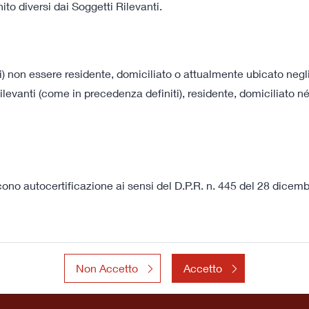
to diversi dai Soggetti Rilevanti.
167 KB
08 luglio 2022 18:00
Richiesta di Vendita
i) non essere residente, domiciliato o attualmente ubicato negli A
levanti (come in precedenza definiti), residente, domiciliato né
172 KB
Ultime Presentazioni
VEDI TUTTI
Reinforcing market position 
scono autocertificazione ai sensi del D.P.R. n. 445 del 28 dice
Non Accetto
Accetto