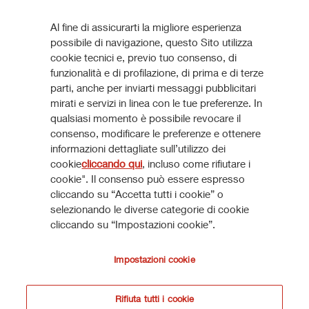
VEDI TUTTI
documenti possono essere legittimamente trasmessi, in
quanto rientranti nell’articolo 49(2) commi da (a) a (d)
Al fine di assicurarti la migliore esperienza
Ultime Presentazioni
dell’Order (congiuntamente, i “Soggetti Rilevanti”).
possibile di navigazione, questo Sito utilizza
cookie tecnici e, previo tuo consenso, di
Le informazioni e i documenti presenti in questa sezione del
funzionalità e di profilazione, di prima e di terze
Reinforcing market position in Italy
304 KB
parti, anche per inviarti messaggi pubblicitari
presente sito internet non possono essere inviati, né in
mirati e servizi in linea con le tue preferenze. In
qualsiasi modo trasmessi, o comunque distribuiti,
VEDI TUTTE
qualsiasi momento è possibile revocare il
direttamente o indirettamente, negli Altri Paesi o a soggetti
consenso, modificare le preferenze e ottenere
residenti, domiciliati o attualmente ubicati nel Regno Unito
informazioni dettagliate sull’utilizzo dei
diversi dai Soggetti Rilevanti. Chiunque riceva i suddetti
cookie
cliccando qui
, incluso come rifiutare i
documenti e/o informazioni non dovrà distribuirli, inviarli o
cookie". Il consenso può essere espresso
Come aderire
cliccando su “Accetta tutti i cookie” o
spedirli negli Altri Paesi a soggetti residenti, domiciliati o
selezionando le diverse categorie di cookie
attualmente ubicati nel Regno Unito diversi dai Soggetti
cliccando su “Impostazioni cookie”.
Rilevanti.
SCOPRI DI PIÙ
Impostazioni cookie
Accetto
Non accetto
*Dichiaro sotto la mia piena responsabilità di (i) non essere
Rifiuta tutti i cookie