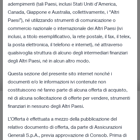
volontaria per cassa sulla
adempimenti (tali Paesi, inclusi Stati Uniti d’America,
Canada, Giappone e Australia, collettivamente, i “Altri
totalità delle azioni di
Paesi”), né utilizzando strumenti di comunicazione o
Cattolica Assicurazioni e
commercio nazionale o internazionale dei Altri Paesi (ivi
inclusi, a titolo esemplificativo, la rete postale, il fax, il telex,
Procedura di Obbligo di
la posta elettronica, il telefono e internet), né attraverso
Acquisto
qualsivoglia struttura di alcuno degli intermediari finanziari
degli Altri Paesi, né in alcun altro modo.
Informazioni rilevanti in relazione all'Offerta e alla
Questa sezione del presente sito internet nonché i
Procedura di Obbligo di Acquisto
documenti e/o le informazioni ivi contenute non
costituiscono né fanno parte di alcuna offerta di acquisto,
né di alcuna sollecitazione di offerte per vendere, strumenti
finanziari in nessuno degli Altri Paesi.
Ultimi Comunicati Stampa
L’Offerta è effettuata a mezzo della pubblicazione del
12 agosto 2022 18:00
relativo documento di offerta, da parte di Assicurazioni
Revoca dalla quotazione e negoziazione
Generali S.p.A., previa approvazione di Consob. Prima di
167 KB
delle azioni ordinarie di Cattolica a decorrere