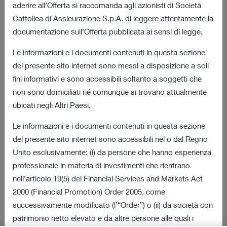
aderire all’Offerta si raccomanda agli azionisti di Società
dalla data odierna
Cattolica di Assicurazione S.p.A. di leggere attentamente la
documentazione sull’Offerta pubblicata ai sensi di legge.
03 agosto 2022 18:01
Le informazioni e i documenti contenuti in questa sezione
Risultati definitivi della procedura di obbligo
172 KB
del presente sito internet sono messi a disposizione a soli
di acquisto
fini informativi e sono accessibili soltanto a soggetti che
non sono domiciliati né comunque si trovano attualmente
VEDI TUTTI
ubicati negli Altri Paesi.
Documenti dell’Offerta e della Procedura
Le informazioni e i documenti contenuti in questa sezione
del presente sito internet sono accessibili nel o dal Regno
08 luglio 2022 18:00
Unito esclusivamente: (i) da persone che hanno esperienza
2 MB
Documento Informativo
professionale in materia di investimenti che rientrano
nell’articolo 19(5) del Financial Services and Markets Act
08 luglio 2022 18:00
2000 (Financial Promotion) Order 2005, come
269 KB
Richiesta di Vendita
successivamente modificato (l’“Order”) o (ii) da società con
patrimonio netto elevato e da altre persone alle quali i