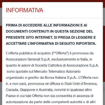
EN
GENERALI.COM
INFORMATIVA
PRIMA DI ACCEDERE ALLE INFORMAZIONI E AI
DOCUMENTI CONTENUTI IN QUESTA SEZIONE DEL
Informativa e consenso per l'uso dei cookie - Questo sito
PRESENTE SITO INTERNET, SI PREGA DI LEGGERE E
utilizza cookie tecnici propri e cookie di terze parti (tecnici
ACCETTARE L’INFORMATIVA DI SEGUITO RIPORTATA.
e di profilazione) per migliorare la tua esperienza di navigazione
e fornirti un servizio in linea con le tue preferenze. Chiudendo
L’offerta pubblica di acquisto (l’“Offerta”) è promossa da
questa finestra oppure accedendo ad un qualunque elemento
Assicurazioni Generali S.p.A. esclusivamente in Italia, in
sottostante a questo banner acconsenti all’utilizzo dei cookie.
quanto le azioni di Società Cattolica di Assicurazione S.p.A.
Se vuoi saperne di più o negare il consenso a tutti o ad alcuni
sono quotate sul Mercato Telematico Azionario
di essi
clicca qui
.
organizzato e gestito da Borsa Italiana S.p.A.. L’Offerta non
è, e non sarà, promossa né diffusa in Stati Uniti d’America,
Canada, Giappone e Australia, nonché in qualsiasi altro
Paese in cui tale Offerta non sia consentita in assenza di
Offerta pubblica d’acquisto
autorizzazione da parte delle competenti autorità o di altri