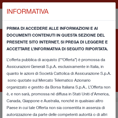
EN
GENERALI.COM
INFORMATIVA
PRIMA DI ACCEDERE ALLE INFORMAZIONI E AI
DOCUMENTI CONTENUTI IN QUESTA SEZIONE DEL
Informativa e consenso per l'uso dei cookie - Questo sito
PRESENTE SITO INTERNET, SI PREGA DI LEGGERE E
utilizza cookie tecnici propri e cookie di terze parti (tecnici
ACCETTARE L’INFORMATIVA DI SEGUITO RIPORTATA.
e di profilazione) per migliorare la tua esperienza di navigazione
e fornirti un servizio in linea con le tue preferenze. Chiudendo
L’offerta pubblica di acquisto (l’“Offerta”) è promossa da
questa finestra oppure accedendo ad un qualunque elemento
Assicurazioni Generali S.p.A. esclusivamente in Italia, in
sottostante a questo banner acconsenti all’utilizzo dei cookie.
quanto le azioni di Società Cattolica di Assicurazione S.p.A.
Se vuoi saperne di più o negare il consenso a tutti o ad alcuni
sono quotate sul Mercato Telematico Azionario
di essi
clicca qui
.
organizzato e gestito da Borsa Italiana S.p.A.. L’Offerta non
è, e non sarà, promossa né diffusa in Stati Uniti d’America,
Canada, Giappone e Australia, nonché in qualsiasi altro
Paese in cui tale Offerta non sia consentita in assenza di
Offerta pubblica d’acquisto
autorizzazione da parte delle competenti autorità o di altri