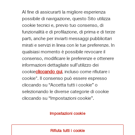
VEDI TUTTI
documenti possono essere legittimamente trasmessi, in
quanto rientranti nell’articolo 49(2) commi da (a) a (d)
Al fine di assicurarti la migliore esperienza
Ultime Presentazioni
dell’Order (congiuntamente, i “Soggetti Rilevanti”).
possibile di navigazione, questo Sito utilizza
cookie tecnici e, previo tuo consenso, di
Le informazioni e i documenti presenti in questa sezione del
funzionalità e di profilazione, di prima e di terze
Reinforcing market position in Italy
304 KB
parti, anche per inviarti messaggi pubblicitari
presente sito internet non possono essere inviati, né in
mirati e servizi in linea con le tue preferenze. In
qualsiasi modo trasmessi, o comunque distribuiti,
VEDI TUTTE
qualsiasi momento è possibile revocare il
direttamente o indirettamente, negli Altri Paesi o a soggetti
consenso, modificare le preferenze e ottenere
residenti, domiciliati o attualmente ubicati nel Regno Unito
informazioni dettagliate sull’utilizzo dei
diversi dai Soggetti Rilevanti. Chiunque riceva i suddetti
cookie
cliccando qui
, incluso come rifiutare i
documenti e/o informazioni non dovrà distribuirli, inviarli o
cookie". Il consenso può essere espresso
Come aderire
cliccando su “Accetta tutti i cookie” o
spedirli negli Altri Paesi a soggetti residenti, domiciliati o
selezionando le diverse categorie di cookie
attualmente ubicati nel Regno Unito diversi dai Soggetti
cliccando su “Impostazioni cookie”.
Rilevanti.
SCOPRI DI PIÙ
Impostazioni cookie
Accetto
Non accetto
*Dichiaro sotto la mia piena responsabilità di (i) non essere
Rifiuta tutti i cookie