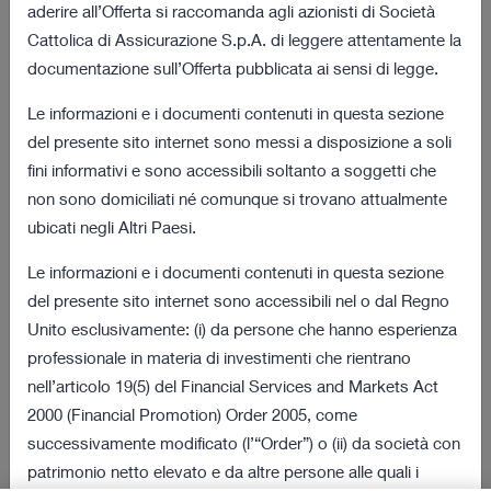
aderire all’Offerta si raccomanda agli azionisti di Società
dalla data odierna
Cattolica di Assicurazione S.p.A. di leggere attentamente la
documentazione sull’Offerta pubblicata ai sensi di legge.
03 agosto 2022 18:01
Le informazioni e i documenti contenuti in questa sezione
Risultati definitivi della procedura di obbligo
172 KB
del presente sito internet sono messi a disposizione a soli
di acquisto
fini informativi e sono accessibili soltanto a soggetti che
non sono domiciliati né comunque si trovano attualmente
VEDI TUTTI
ubicati negli Altri Paesi.
Documenti dell’Offerta e della Procedura
Le informazioni e i documenti contenuti in questa sezione
del presente sito internet sono accessibili nel o dal Regno
08 luglio 2022 18:00
Unito esclusivamente: (i) da persone che hanno esperienza
2 MB
Documento Informativo
professionale in materia di investimenti che rientrano
nell’articolo 19(5) del Financial Services and Markets Act
08 luglio 2022 18:00
2000 (Financial Promotion) Order 2005, come
269 KB
Richiesta di Vendita
successivamente modificato (l’“Order”) o (ii) da società con
patrimonio netto elevato e da altre persone alle quali i