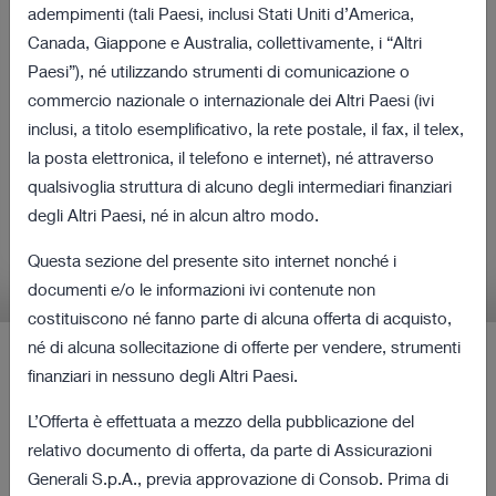
volontaria per cassa sulla
adempimenti (tali Paesi, inclusi Stati Uniti d’America,
Canada, Giappone e Australia, collettivamente, i “Altri
totalità delle azioni di
Paesi”), né utilizzando strumenti di comunicazione o
Cattolica Assicurazioni e
commercio nazionale o internazionale dei Altri Paesi (ivi
inclusi, a titolo esemplificativo, la rete postale, il fax, il telex,
Procedura di Obbligo di
la posta elettronica, il telefono e internet), né attraverso
Acquisto
qualsivoglia struttura di alcuno degli intermediari finanziari
degli Altri Paesi, né in alcun altro modo.
Informazioni rilevanti in relazione all'Offerta e alla
Questa sezione del presente sito internet nonché i
Procedura di Obbligo di Acquisto
documenti e/o le informazioni ivi contenute non
costituiscono né fanno parte di alcuna offerta di acquisto,
né di alcuna sollecitazione di offerte per vendere, strumenti
finanziari in nessuno degli Altri Paesi.
Ultimi Comunicati Stampa
L’Offerta è effettuata a mezzo della pubblicazione del
12 agosto 2022 18:00
relativo documento di offerta, da parte di Assicurazioni
Revoca dalla quotazione e negoziazione
Generali S.p.A., previa approvazione di Consob. Prima di
167 KB
delle azioni ordinarie di Cattolica a decorrere